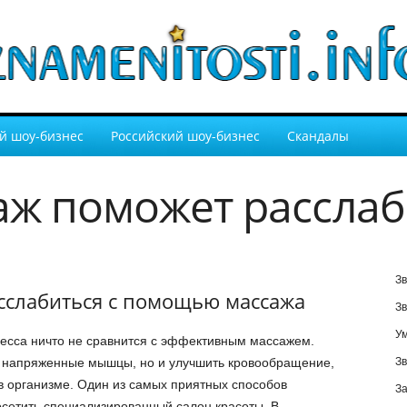
й шоу-бизнес
Российский шоу-бизнес
Скандалы
аж поможет расслаб
Зв
сслабиться с помощью массажа
Зв
У
ресса ничто не сравнится с эффективным массажем.
ь напряженные мышцы, но и улучшить кровообращение,
Зв
 в организме. Один из самых приятных способов
За
осетить специализированный салон красоты. В