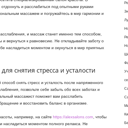
Ро
 отдохнуть и расслабиться под опытными руками
Зн
ональным массажем и погружайтесь в мир гармонии и
Лу
Но
расслабления, и массаж станет именно тем способом,
Ре
 и вернуться к равновесию. Не откладывайте заботу о
Но
ебе насладиться моментом и окунуться в мир приятных
Шо
Фа
ля снятия стресса и усталости
Уч
се
 способ снять стресс и усталость после напряженного
С
лабления, позвольте себе забыть обо всех заботах и
альный массажист поможет вам расслабить
Са
ращение и восстановить баланс в организме.
М
К
расоты, например, на сайте
https://alexsalons.com
, чтобы
Б
и насладиться моментом полного релакса. Не