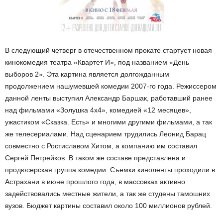
В следующий четверг в отечественном прокате стартует новая
кинокомедия театра «Квартет И», под названием «День
выборов 2». Эта картина является долгожданным
продолжением нашумевшей комедии 2007-го года. Режиссером
данной ленты выступил Александр Баршак, работавший ранее
над фильмами «Золушка 4х4», комедией «12 месяцев»,
ужастиком «Сказка. Есть» и многими другими фильмами, а так
же телесериалами. Над сценарием трудились Леонид Барац
совместно с Ростиславом Хитом, а компанию им составил
Сергей Петрейков. В таком же составе представлена и
продюсерская группа комедии. Съемки киноленты проходили в
Астрахани в июне прошлого года, в массовках активно
задействовались местные жители, а так же студены тамошних
вузов. Бюджет картины составил около 100 миллионов рублей.