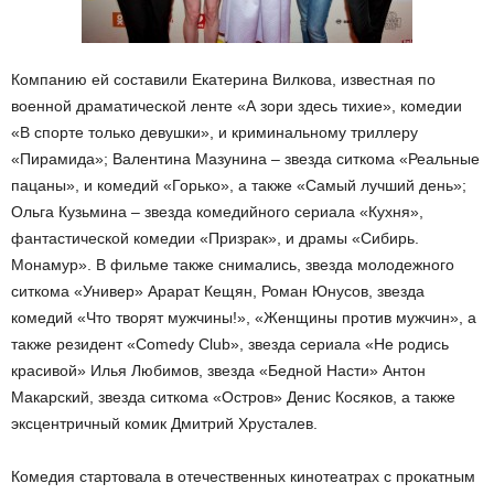
Компанию ей составили Екатерина Вилкова, известная по
военной драматической ленте «А зори здесь тихие», комедии
«В спорте только девушки», и криминальному триллеру
«Пирамида»; Валентина Мазунина – звезда ситкома «Реальные
пацаны», и комедий «Горько», а также «Самый лучший день»;
Ольга Кузьмина – звезда комедийного сериала «Кухня»,
фантастической комедии «Призрак», и драмы «Сибирь.
Монамур». В фильме также снимались, звезда молодежного
ситкома «Универ» Арарат Кещян, Роман Юнусов, звезда
комедий «Что творят мужчины!», «Женщины против мужчин», а
также резидент «Comedy Club», звезда сериала «Не родись
красивой» Илья Любимов, звезда «Бедной Насти» Антон
Макарский, звезда ситкома «Остров» Денис Косяков, а также
эксцентричный комик Дмитрий Хрусталев.
Комедия стартовала в отечественных кинотеатрах с прокатным