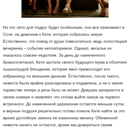
Но это лето для подруг будет особенным, они все приезжают в
Сочи, на девичник к Кате, которая собралась замуж.
Естественно, это повод от души повеселиться, ведь холостяцкая
вечеринка – событие неповторимое. Однако, веселье их
оказалось совсем недолгим. За день до намеченного
бракосочетания, Катя застала своего будущего мужа в объятиях
пышногрудой блондинки, которая явно превосходит его
избранницу по внешним данным. Естественно, после такого,
невеста была крайне разочарована и подавлена, а ни о каком
торжестве теперь и речи быть не может. Девушка запирается в
своем номере и заявляет, что готова выйти замуж за первого
встречного. До намеченной церемонии остается меньше суток,
и верные подруги решительно готовы помочь Кате найти за это
время достойную замену её изменнику-жениху. Обиженной
невесте ничего не остается, кроме как довериться своим