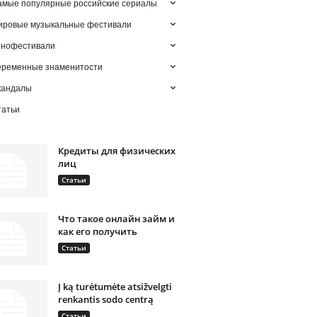
мые популярные российские сериалы
ировые музыкальные фестивали
инофестивали
еременные знаменитости
кандалы
татьи
Кредиты для физических
лиц
Статьи
Что такое онлайн займ и
как его получить
Статьи
Į ką turėtumėte atsižvelgti
renkantis sodo centrą
Статьи