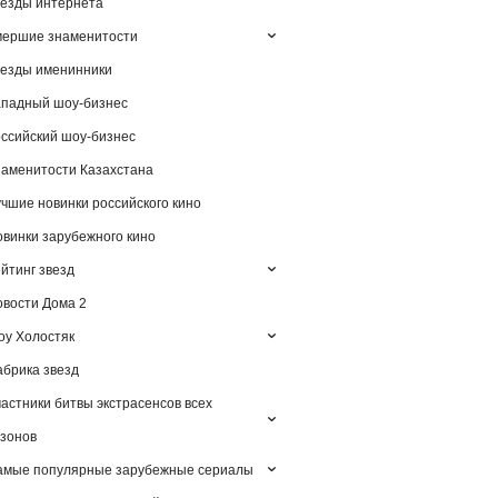
езды интернета
мершие знаменитости
езды именинники
падный шоу-бизнес
ссийский шоу-бизнес
аменитости Казахстана
чшие новинки российского кино
винки зарубежного кино
йтинг звезд
вости Дома 2
у Холостяк
брика звезд
астники битвы экстрасенсов всех
зонов
амые популярные зарубежные сериалы