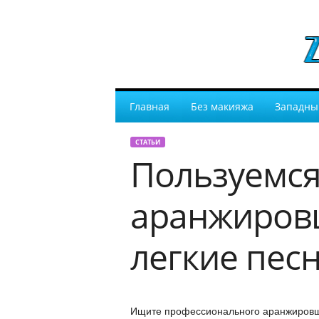
Главная
Без макияжа
Западны
СТАТЬИ
Пользуемся
аранжировщ
легкие песн
Ищите профессионального аранжировщи