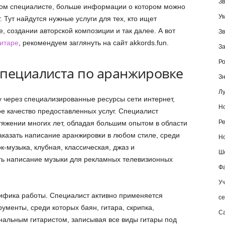
Зв
ом специалисте, больше информации о котором можно
У
 Тут найдутся нужные услуги для тех, кто ищет
, создании авторской композиции и так далее. А вот
Зв
гитаре
, рекомендуем заглянуть на сайт akkords.fun.
За
Ро
специалиста по аранжировке
Зн
Лу
у через специализированные ресурсы сети интернет,
Но
е качество предоставленных услуг. Специалист
Ре
яжении многих лет, обладая большим опытом в области
аказать написание аранжировки в любом стиле, среди
Но
к-музыка, клубная, классическая, джаз и
Шо
ть написание музыки для рекламных телевизионных
Фа
Уч
ифика работы. Специалист активно применяется
се
рументы, среди которых баян, гитара, скрипка,
С
альным гитаристом, записывая все виды гитары под