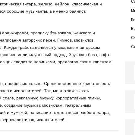
Са
трическая гитара, железо, нейлон, классическая и
М
ся хорошие музыканты, а именно баянист,
К
Б
аранжировки, прописку бэк-вокала, женского и
С
написания авторских песен, Гимнов, мюзиклов,
С
е. Каждая работа является уникальным авторским
беспечен индивидуальный подход. Звуковая база, софт
овщик следит за новинками, предлагая своим клиентам
но, профессионально. Среди постоянных клиентов есть
вцов и исполнителей. Так, можно заказывать
м стиле, рекламную музыку, корпоративные гимны,
е, создание музыки к мюзиклам, театральным
ий и мужской, написание текстов песен любого жанра,
авер-коллективов, исполнителей.