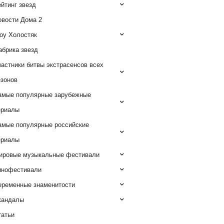
йтинг звезд
овости Дома 2
оу Холостяк
абрика звезд
астники битвы экстрасенсов всех
езонов
амые популярные зарубежные
ериалы
амые популярные российские
ериалы
ировые музыкальные фестивали
инофестивали
еременные знаменитости
кандалы
татьи