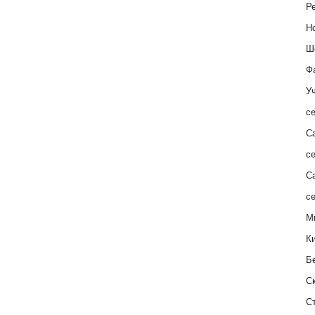
Ре
Н
Ш
Ф
Уч
с
С
с
С
с
М
К
Б
С
С