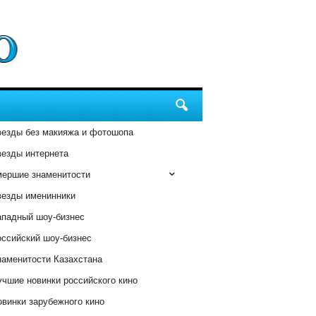
везды без макияжа и фотошопа
везды интернета
мершие знаменитости
везды именинники
ападный шоу-бизнес
оссийский шоу-бизнес
наменитости Казахстана
чшие новинки российского кино
винки зарубежного кино