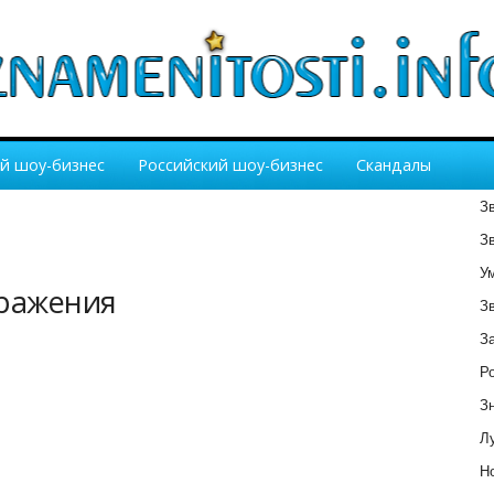
й шоу-бизнес
Российский шоу-бизнес
Скандалы
З
З
У
бражения
З
З
Р
З
Лу
Но