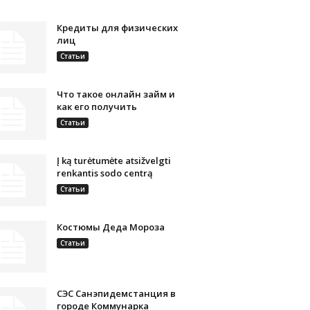
Кредиты для физических
лиц
Статьи
Что такое онлайн займ и
как его получить
Статьи
Į ką turėtumėte atsižvelgti
renkantis sodo centrą
Статьи
Костюмы Деда Мороза
Статьи
СЭС Санэпидемстанция в
городе Коммунарка