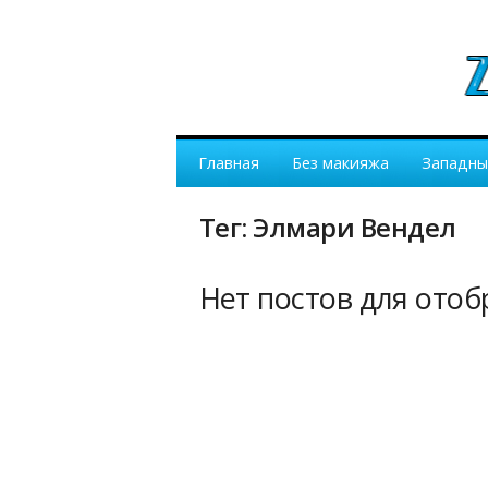
Главная
Без макияжа
Западны
Тег: Элмари Вендел
Нет постов для ото