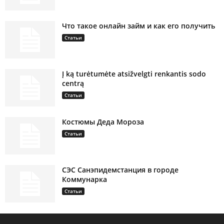
Что такое онлайн займ и как его получить
Статьи
Į ką turėtumėte atsižvelgti renkantis sodo
centrą
Статьи
Костюмы Деда Мороза
Статьи
СЭС Санэпидемстанция в городе
Коммунарка
Статьи