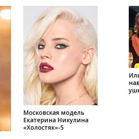
Ил
на
уш
Московская модель
Екатерина Никулина
«Холостяк»-5