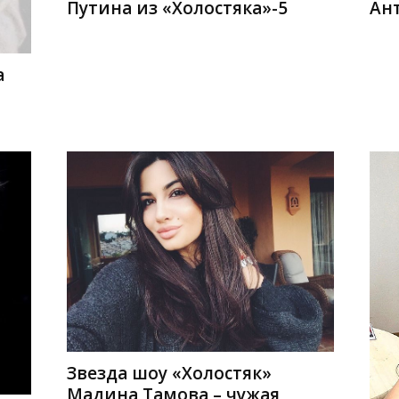
Путина из «Холостяка»-5
Ант
а
Звезда шоу «Холостяк»
Мадина Тамова – чужая