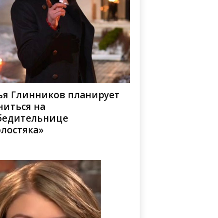
ья Глинников планирует
ниться на
бедительнице
олостяка»