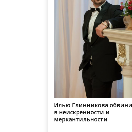
Илью Глинникова обвин
в неискренности и
меркантильности