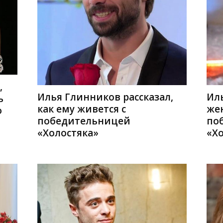
,
Илья Глинников рассказал,
Ил
ь
как ему живется с
же
о
победительницей
по
«Холостяка»
«Х