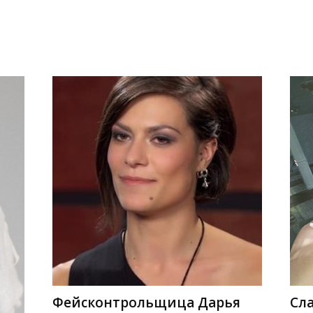
Фейсконтрольщица Дарья
Сл