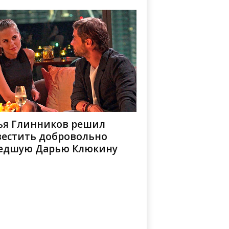
ья Глинников решил
вестить добровольно
едшую Дарью Клюкину