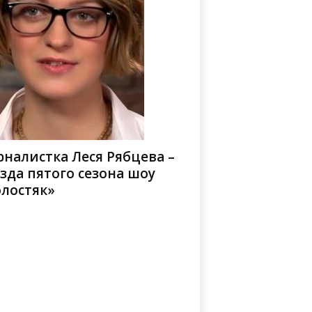
налистка Леся Рябцева –
зда пятого сезона шоу
олостяк»