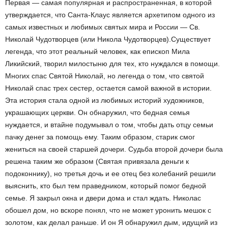
Первая — самая популярная и распространенная, в которой
утверждается, что Санта-Клаус является архетипом одного из
самых известных и любимых святых мира и России — Св.
Николай Чудотворцев (или Никола Чудотворцев).Существует
легенда, что этот реальный человек, как епископ Мила
Ликийский, творил милостыню для тех, кто нуждался в помощи.
Многих спас Святой Николай, но легенда о том, что святой
Николай спас трех сестер, остается самой важной в истории.
Эта история стала одной из любимых историй художников,
украшающих церкви. Он обнаружил, что бедная семья
нуждается, и втайне подумывал о том, чтобы дать отцу семьи
пачку денег за помощь ему. Таким образом, старик смог
жениться на своей старшей дочери. Судьба второй дочери была
решена таким же образом (Святая привязала деньги к
подоконнику), но третья дочь и ее отец без колебаний решили
выяснить, кто был тем праведником, который помог бедной
семье. Я закрыл окна и двери дома и стал ждать. Николас
обошел дом, но вскоре понял, что не может уронить мешок с
золотом, как делал раньше. И он Я обнаружил дым, идущий из