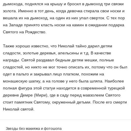
дымохода, поднялся на крышу и бросил в дымоход три связки
золота. Именно в тот день, когда девочка стирала свои носки и
вешала их на дымоход, на один из них упал сверток. С тех пор
на Западе принято класть носки на камин в ожидании подарка
Святого на Рождество.
Также хорошо известно, что Николай тайно дарил детям
сладости, золотые деревья, апельсины и т.д. В качестве
награды. Святой раздавал бедным детям мешки, полные
сладостей, но никто не мог точно описать их, потому что он был
одет в пальто и закрывал лицо платком, похожим на
монашескую шапку, а на голове у него была шляпа. Наиболее
полная фигура этой статуи находится в современной турецкой
деревне Демре (Мири), где в саду перед мавзолеем Святого
стоит памятник Святому, окруженный детьми. После его смерти
Николай святой.
Звезды без макияжа и фотошопа