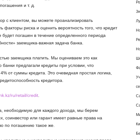
Ро
погашения и т. д.
Зн
ор с клиентом, вы можете проанализировать
Лу
ь факторы риска и оценить вероятность того, что кредит
Но
не будет погашен в течение определенного периода
Ре
ности» заемщика-важная задача банка.
Но
стью заемщика платить. Мы оцениваем это как
Шо
 банки предлагали кредиты при условии, что
Фа
% от суммы кредита. Это очевидная простая логика,
Уч
редитоспособность кредитора.
се
k.kz/ru/retail/credit
.
С
Са
а, необходимую для каждого дохода, мы берем
М
х, соинвестор или гарант имеет равные права на
К
во по погашению такое же.
Б