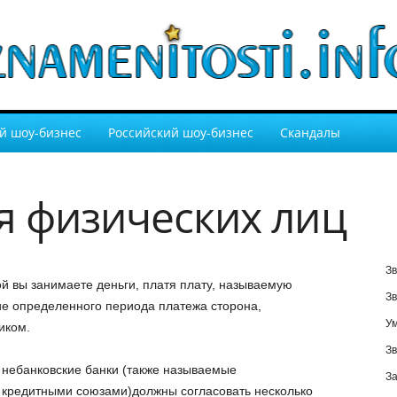
й шоу-бизнес
Российский шоу-бизнес
Скандалы
я физических лиц
Зв
ой вы занимаете деньги, платя плату, называемую
Зв
ние определенного периода платежа сторона,
У
иком.
Зв
и небанковские банки (также называемые
За
кредитными союзами)должны согласовать несколько