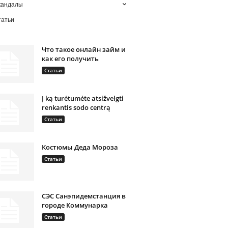
кандалы
татьи
Что такое онлайн займ и
как его получить
Статьи
Į ką turėtumėte atsižvelgti
renkantis sodo centrą
Статьи
Костюмы Деда Мороза
Статьи
СЭС Санэпидемстанция в
городе Коммунарка
Статьи