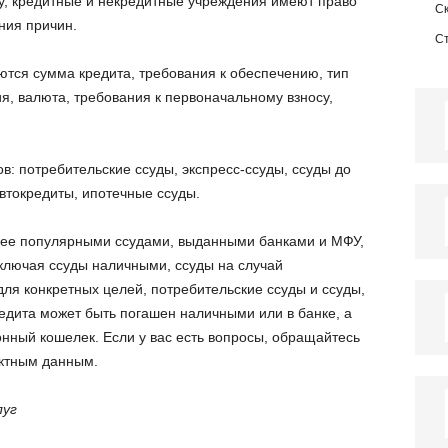
у, кредитные и некредитные учреждения имеют право
С
ния причин.
С
тся сумма кредита, требования к обеспечению, тип
я, валюта, требования к первоначальному взносу,
в: потребительские ссуды, экспресс-ссуды, ссуды до
втокредиты, ипотечные ссуды.
ее популярными ссудами, выданными банками и МФУ,
ключая ссуды наличными, ссуды на случай
ля конкретных целей, потребительские ссуды и ссуды,
едита может быть погашен наличными или в банке, а
онный кошелек. Если у вас есть вопросы, обращайтесь
актным данным.
луг