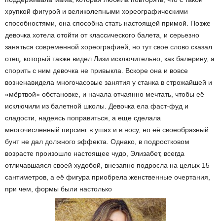
хрупкой фигурой и великолепными хореографическими
способностями, она способна стать настоящей примой. Позже
девочка хотела отойти от классического балета, и серьезно
заняться современной хореографией, но тут свое слово сказал
отец, который также видел Лизи исключительно, как балерину, а
спорить с ним девочка не привыкла. Вскоре она и вовсе
возненавидела многочасовые занятия у станка в строжайшей и
«мёртвой» обстановке, и начала отчаянно мечтать, чтобы её
исключили из балетной школы. Девочка ела фаст-фуд и
сладости, надеясь поправиться, а еще сделала
многочисленный пирсинг в ушах и в носу, но её своеобразный
бунт не дал должного эффекта. Однако, в подростковом
возрасте произошло настоящее чудо, Элизабет, всегда
отличавшаяся своей худобой, внезапно подросла на целых 15
сантиметров, а её фигура приобрела женственные очертания,
при чем, формы были настолько