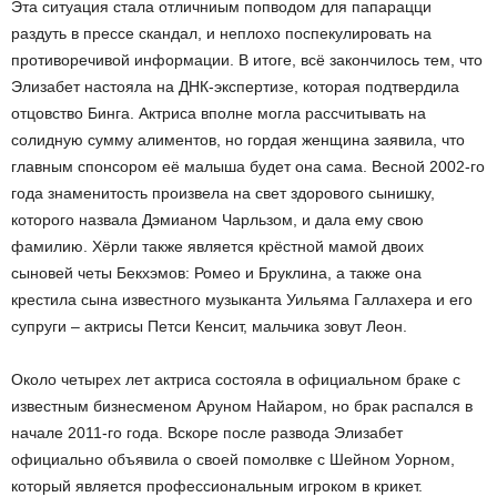
Эта ситуация стала отличниым попводом для папарацци
раздуть в прессе скандал, и неплохо поспекулировать на
противоречивой информации. В итоге, всё закончилось тем, что
Элизабет настояла на ДНК-экспертизе, которая подтвердила
отцовство Бинга. Актриса вполне могла рассчитывать на
солидную сумму алиментов, но гордая женщина заявила, что
главным спонсором её малыша будет она сама. Весной 2002-го
года знаменитость произвела на свет здорового сынишку,
которого назвала Дэмианом Чарльзом, и дала ему свою
фамилию. Хёрли также является крёстной мамой двоих
сыновей четы Бекхэмов: Ромео и Бруклина, а также она
крестила сына известного музыканта Уильяма Галлахера и его
супруги – актрисы Петси Кенсит, мальчика зовут Леон.
Около четырех лет актриса состояла в официальном браке с
известным бизнесменом Аруном Найаром, но брак распался в
начале 2011-го года. Вскоре после развода Элизабет
официально объявила о своей помолвке с Шейном Уорном,
который является профессиональным игроком в крикет.