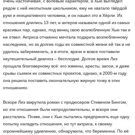
очень настойчивая, с волевым характером, а Хью выглядел
рядом с ней неопытным школьником, ему не хватало твёрдой
руки и инициативного человека, и он нашел это в Хёрли. Их
отношения длились 13 лет, и актеров называли одной из самых
красивых пар, однако, под венец свою возлюбленную Хью так и
не отвел. Актриса отчаянно мечтала подарить возлюбленному
наследника, но за долгие годы их совместной жизни ей так и не
удалось забеременеть, а в итоге, врачи и вовсе поставили
неутешительный диагноз – бесплодие. Долгое время Лиз
прощала благоверному всё: его измены, аресты, запои, и даже
срывы съемок их совместных проектов, однако, в 2000-м году
она решила поставить окончательную жирную точку в этих
отношениях.
Вскоре Лиз закрутила роман с продюсером Стивеном Бингом,
но эти отношения были непродолжительны, и вскоре они
расстались. Позже, они с Хью пытались предпринять еще одну
попытку наладить отношения, но тут актриса, к своему
огромнейшему удивлению, обнаружила, что беременна. По её