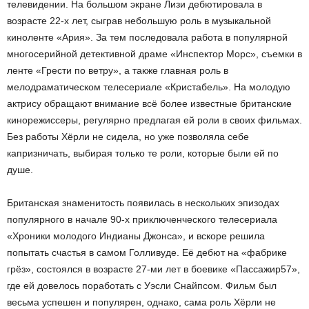
телевидении. На большом экране Лизи дебютировала в
возрасте 22-х лет, сыграв небольшую роль в музыкальной
киноленте «Ария». За тем последовала работа в популярной
многосерийной детективной драме «Инспектор Морс», съемки в
ленте «Грести по ветру», а также главная роль в
мелодраматическом телесериале «Кристабель». На молодую
актрису обращают внимание всё более известные британские
кинорежиссеры, регулярно предлагая ей роли в своих фильмах.
Без работы Хёрли не сидела, но уже позволяла себе
капризничать, выбирая только те роли, которые были ей по
душе.
Британская знаменитость появилась в нескольких эпизодах
популярного в начале 90-х приключенческого телесериала
«Хроники молодого Индианы Джонса», и вскоре решила
попытать счастья в самом Голливуде. Её дебют на «фабрике
грёз», состоялся в возрасте 27-ми лет в боевике «Пассажир57»,
где ей довелось поработать с Уэсли Снайпсом. Фильм был
весьма успешен и популярен, однако, сама роль Хёрли не