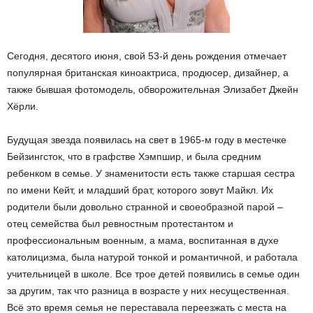
Сегодня, десятого июня, свой 53-й день рождения отмечает
популярная британская киноактриса, продюсер, дизайнер, а
также бывшая фотомодель, обворожительная Элизабет Джейн
Хёрли.
Будущая звезда появилась на свет в 1965-м году в местечке
Бейзингсток, что в графстве Хэмпшир, и была средним
ребенком в семье. У знаменитости есть также старшая сестра
по имени Кейт, и младший брат, которого зовут Майкл. Их
родители были довольно странной и своеобразной парой –
отец семейства был ревностным протестантом и
профессиональным военным, а мама, воспитанная в духе
католицизма, была натурой тонкой и романтичной, и работала
учительницей в школе. Все трое детей появились в семье один
за другим, так что разница в возрасте у них несущественная.
Всё это время семья не переставала переезжать с места на