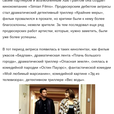
своим партнером и возлюбленным Хью Грантом она создает
кинокомпанию «Simian Films». Продюсерским дебютом актрисы
стал драматический детективный триллер «Крайние меры»,
фильм провалился в прокате, но критики были к нему более
благосклонны, нежели зрители. За тем последовал еще ряд
продюсерских работ артистки, которые, нужно заметить, были
уже более успешны.
В тот период актриса появилась в таких кинолентах, как фильм
ужасов «Бедлам», драматическая лента «Плачь большого
города», драматический триллер «Опасная земля», снялась в
комедийной пародии «Остин Пауэрс», фантастической комедии
«Мой любимый марсианин», комедийной картине «Эд из
телевизора», детективном триллере «Вес воды».