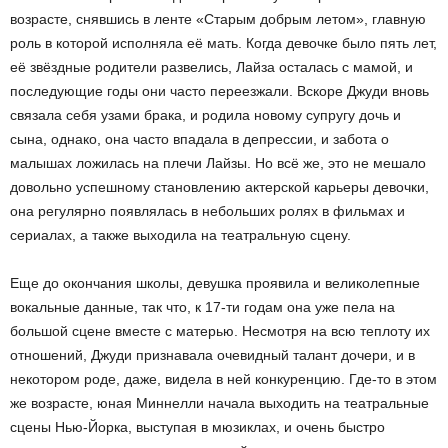
возрасте, снявшись в ленте «Старым добрым летом», главную
роль в которой исполняла её мать. Когда девочке было пять лет,
её звёздные родители развелись, Лайза осталась с мамой, и
последующие годы они часто переезжали. Вскоре Джуди вновь
связала себя узами брака, и родила новому супругу дочь и
сына, однако, она часто впадала в депрессии, и забота о
малышах ложилась на плечи Лайзы. Но всё же, это не мешало
довольно успешному становлению актерской карьеры девочки,
она регулярно появлялась в небольших ролях в фильмах и
сериалах, а также выходила на театральную сцену.
Еще до окончания школы, девушка проявила и великолепные
вокальные данные, так что, к 17-ти годам она уже пела на
большой сцене вместе с матерью. Несмотря на всю теплоту их
отношений, Джуди признавала очевидный талант дочери, и в
некотором роде, даже, видела в ней конкуренцию. Где-то в этом
же возрасте, юная Миннелли начала выходить на театральные
сцены Нью-Йорка, выступая в мюзиклах, и очень быстро