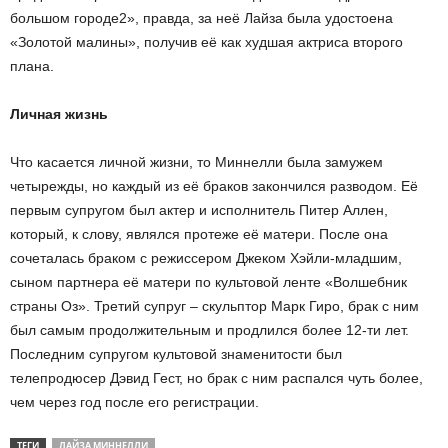
большом городе2», правда, за неё Лайза была удостоена
«Золотой малины», получив её как худшая актриса второго
плана.
Личная жизнь
Что касается личной жизни, то Миннелли была замужем
четырежды, но каждый из её браков закончился разводом. Её
первым супругом был актер и исполнитель Питер Аллен,
который, к слову, являлся протеже её матери. После она
сочеталась браком с режиссером Джеком Хэйли-младшим,
сыном партнера её матери по культовой ленте «Волшебник
страны Оз». Третий супруг – скульптор Марк Гиро, брак с ним
был самым продолжительным и продлился более 12-ти лет.
Последним супругом культовой знаменитости был
телепродюсер Дэвид Гест, но брак с ним распался чуть более,
чем через год после его регистрации.
ТЕГИ
ЛАЙЗА МИННЕЛЛИ