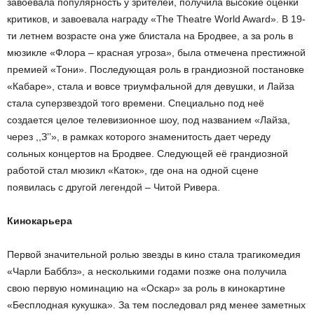
завоевала популярность у зрителей, получила высокие оценки
критиков, и завоевала награду «The Theatre World Award». В 19-
ти летнем возрасте она уже блистала на Бродвее, а за роль в
мюзикле «Флора – красная угроза», была отмечена престижной
премией «Тони». Последующая роль в грандиозной постановке
«Кабаре», стала и вовсе триумфальной для девушки, и Лайза
стала суперзвездой того времени. Специально под неё
создается целое телевизионное шоу, под названием «Лайза,
через ,,З’’», в рамках которого знаменитость дает череду
сольных концертов на Бродвее. Следующей её грандиозной
работой стал мюзикл «Каток», где она на одной сцене
появилась с другой легендой – Читой Ривера.
Кинокарьера
Первой значительной ролью звезды в кино стала трагикомедия
«Чарли Бабблз», а несколькими годами позже она получила
свою первую номинацию на «Оскар» за роль в кинокартине
«Бесплодная кукушка». За тем последовал ряд менее заметных