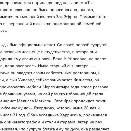
актер снимается в триллере под названием «Ты
орого пока еще не была анонсирована, однако,
снимется его молодой коллега Зак Эфрон. Помимо этого
о из персонажей в сиквеле анимационной семейной
ых».
рижды был официально женат. Со своей первой супругой,
 познакомился еще в студенчестве, и вскоре они
дарила ему двоих сыновей: Бена И Уилларда, но после
ака, пара распалась. Ныне старший сын актера —
акже он владеет своим собственным рестораном, и
ии, а сын Уиллард сейчас занимается бизнесом, он
производству мебели. Через четыре года после развода
бя брачными узами, на сей раз его избранницей стала
енарист Мелисса Мэтисон. Этот брак продлился почти
злюбленному дочь Джорджию, которой ныне 28 лет и
лнился 31 год. Оба наследника Харрисона, родившиеся
нь с кинематографом и стали актерами.
Актер не раз
черкивал, что супруга близка ему по духу, она разделяет