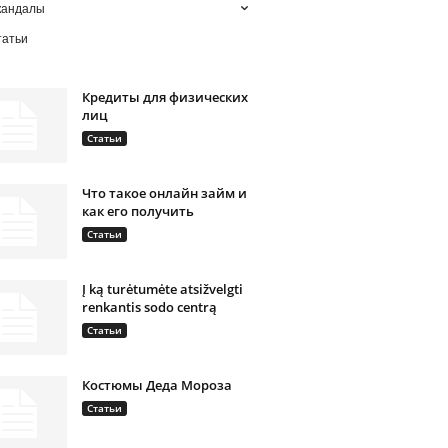
кандалы
татьи
Кредиты для физических
лиц
Статьи
Что такое онлайн займ и
как его получить
Статьи
Į ką turėtumėte atsižvelgti
renkantis sodo centrą
Статьи
Костюмы Деда Мороза
Статьи