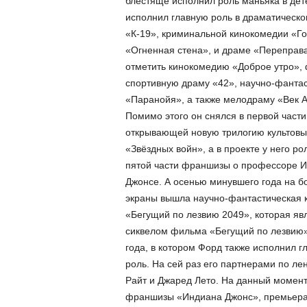
блестяще исполнил роль маньяка в дет
исполнил главную роль в драматическо
«К-19», криминальной кинокомедии «Го
«Огненная стена», и драме «Переправа»
отметить кинокомедию «Доброе утро», 
спортивную драму «42», научно-фанта
«Паранойя», а также мелодраму
«Век 
Помимо этого он снялся в первой части
открывающей новую трилогию культовы
«Звёздных войн», а в проекте у него ро
пятой части франшизы о профессоре 
Джонсе. А осенью минувшего года на 
экраны вышла научно-фантастическая 
«Бегущий по лезвию 2049», которая яв
сиквелом фильма «Бегущий по лезвию»
года, в котором Форд также исполнил г
роль. На сей раз его партнерами по ле
Райт и Джаред Лето. На данный момент
франшизы «Индиана Джонс», премьера к