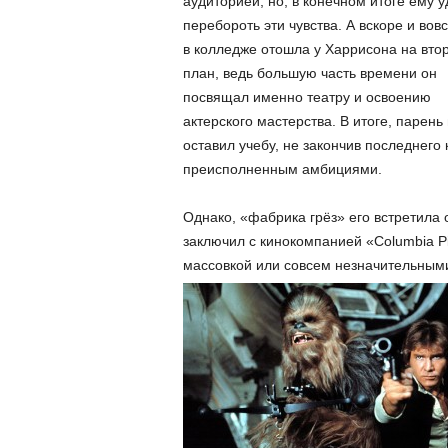
аудиторией, но, в конечном итоге ему 
перебороть эти чувства. А вскоре и вовс
в колледже отошла у Харрисона на вто
план, ведь большую часть времени он
посвящал именно театру и освоению
актерского мастерства. В итоге, парень 
оставил учебу, не закончив последнего 
преисполненным амбициями.
Однако, «фабрика грёз» его встретила
заключил с кинокомпанией «Columbia Pi
массовкой или совсем незначительным