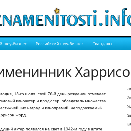
й шоу-бизнес
Российский шоу-бизнес
Скандалы
именинник Харрисо
Зв
годня, 13-го июля, свой 76-й день рождении отмечает
Зв
льтовый киноактер и продюсер, обладатель множества
У
естижнейших наград и кинопремий, неподражаемый
ррисон Форд.
Зв
За
дущий актер появился на свет в 1942-м году в штате