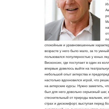
Ил
Ак
ро
Ми
на
от
по
спокойным и уравновешенным характеро
возрасте у него было мало, за то умны
пользовался популярностью у юных ле
Висконсин, где поступает в один из ко
впервые довелось выйти на театральную
небольшой опыт актерства и предопред
настолько вдохновился игрой, что реш
на актерские курсы.
Нужно заметить, чт
был для него довольно серьезный шаг, 
стеснительный от природы мальчик, ис
страх и дискомфорт, выступая перед б