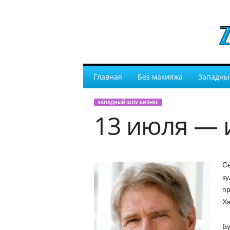
Главная
Без макияжа
Западны
ЗАПАДНЫЙ ШОУ-БИЗНЕС
13 июля — 
Се
ку
пр
Ха
Бу