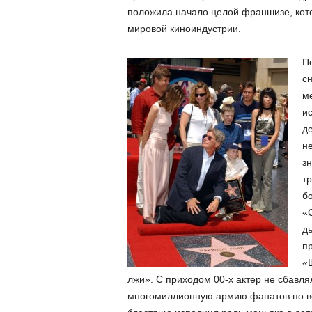
положила начало целой франшизе, кот
мировой киноиндустрии.
По
сн
м
и
д
не
зн
тр
б
«
д
п
«
лжи». С приходом 00-х актер не сбавля
многомиллионную армию фанатов по вс