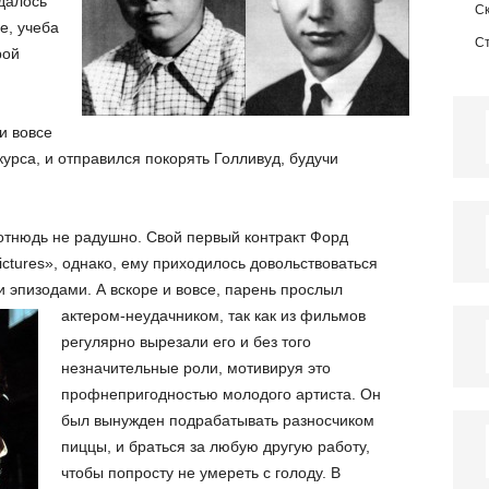
удалось
С
е, учеба
С
рой
и вовсе
курса, и отправился покорять Голливуд, будучи
 отнюдь не радушно. Свой первый контракт Форд
ctures», однако, ему приходилось довольствоваться
и эпизодами.
А вскоре и вовсе, парень прослыл
актером-неудачником, так как из фильмов
регулярно вырезали его и без того
незначительные роли, мотивируя это
профнепригодностью молодого артиста. Он
был вынужден подрабатывать разносчиком
пиццы, и браться за любую другую работу,
чтобы попросту не умереть с голоду. В