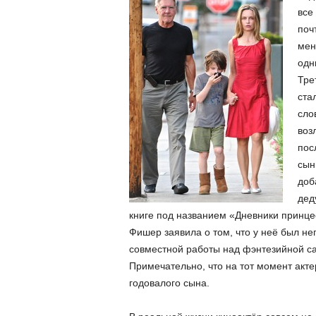
все
поч
мен
одн
Тре
ста
сло
воз
пос
сын
доб
дед
книге под названием «Дневники принцес
Фишер заявила о том, что у неё был н
совместной работы над фэнтезийной са
Примечательно, что на тот момент акте
годовалого сына.