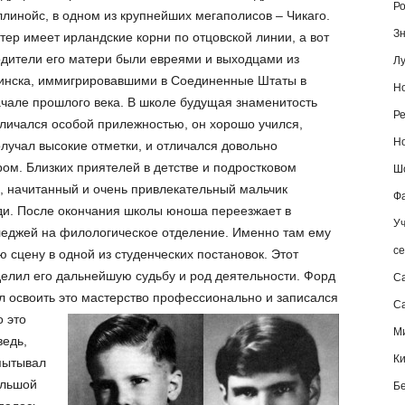
Ро
линойс, в одном из крупнейших мегаполисов – Чикаго.
Зн
тер имеет ирландские корни по отцовской линии, а вот
дители его матери были евреями и выходцами из
Лу
нска, иммигрировавшими в Соединенные Штаты в
Но
чале прошлого века. В школе будущая знаменитость
Ре
личался особой прилежностью, он хорошо учился,
Но
лучал высокие отметки, и отличался довольно
м. Близких приятелей в детстве и подростковом
Шо
й, начитанный и очень привлекательный мальчик
Фа
ди. После окончания школы юноша переезжает в
Уч
лледжей на филологическое отделение. Именно там ему
се
 сцену в одной из студенческих постановок. Этот
елил его дальнейшую судьбу и род деятельности. Форд
С
ил освоить это мастерство профессионально и записался
Са
о это
М
ведь,
К
пытывал
ольшой
Б