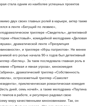
орая стала одним из наиболее успешных проектов
мимо двух своих главных ролей в карьере, актер также
ялся в ленте «Бегущий по лезвию»,
елодраматическом триллере «Свидетель», детективной
стории «Неистовый», комедийной мелодраме «Деловая
евушка», драматической ленте «Презумпция
виновности», и триллере «Игры патриотов». Не менее
ачимой его ролью начала 90-х годов был детективный
иллер «Беглец». За таем последовала главная роль в
оевике «Прямая и явная угроза», кинокомедия
Сабрина», драматический триллер «Собственность
ьявола», остросюжетный триллер «Самолет
резидента», приключенческая романтическая комедия
Шесть дней, семь ночей», а также мелодрама «Паутина
л темпов в работе, и регулярно радовал свою
ему миру качественными киноновинками. Так, он