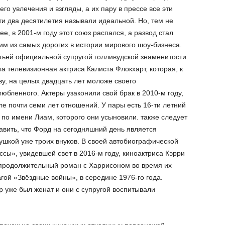
 его увлечения и взгляды, а их пару в прессе все эти
ти два десятилетия называли идеальной. Но, тем не
ее, в 2001-м году этот союз распался, а развод стал
им из самых дорогих в истории мирового шоу-бизнеса.
тьей официальной супругой голливудской знаменитости
ла телевизионная актриса Калиста Флокхарт, которая, к
ву, на целых двадцать лет моложе своего
любленного. Актеры узаконили свой брак в 2010-м году,
ле почти семи лет отношений. У пары есть 16-ти летний
 по имени Лиам, которого они усыновили. также следует
авить, что Форд на сегодняшний день является
ушкой уже троих внуков. В своей автобиографической
сы», увидевшей свет в 2016-м году, киноактриса Кэрри
епродолжительный роман с Харрисоном во время их
гой «Звёздные войны», в середине 1976-го года.
р уже был женат и они с супругой воспитывали