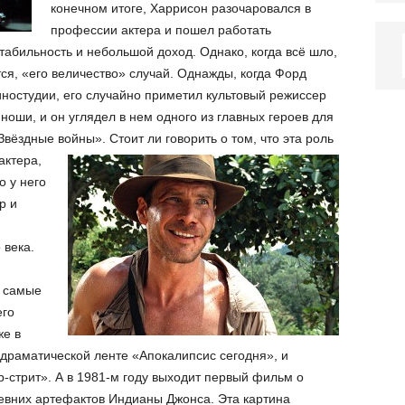
конечном итоге, Харрисон разочаровался в
профессии актера и пошел работать
стабильность и небольшой доход. Однако, когда всё шло,
тся, «его величество» случай. Однажды, когда Форд
иностудии, его случайно приметил культовый режиссер
оши, и он углядел в нем одного из главных героев для
«Звёздные войны».
Стоит ли говорить о том, что эта роль
актера,
о у него
р и
 века.
е самые
его
же в
 драматической ленте «Апокалипсис сегодня», и
стрит». А в 1981-м году выходит первый фильм о
евних артефактов Индианы Джонса. Эта картина