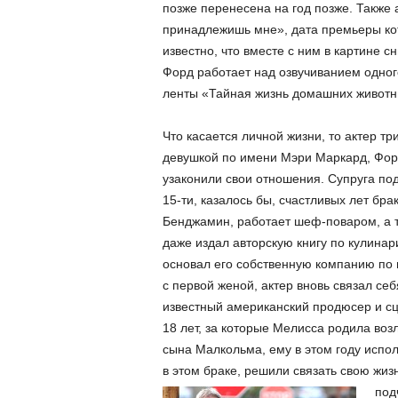
позже перенесена на год позже. Также 
принадлежишь мне», дата премьеры кот
известно, что вместе с ним в картине 
Форд работает над озвучиванием одног
ленты «Тайная жизнь домашних животн
Что касается личной жизни, то актер т
девушкой по имени Мэри Маркард, Форд
узаконили свои отношения. Супруга по
15-ти, казалось бы, счастливых лет бр
Бенджамин, работает шеф-поваром, а т
даже издал авторскую книгу по кулинар
основал его собственную компанию по 
с первой женой, актер вновь связал се
известный американский продюсер и сц
18 лет, за которые Мелисса родила во
сына Малкольма, ему в этом году испо
в этом браке, решили связать свою жиз
под