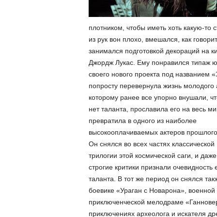
плотником, чтобы иметь хоть какую-то 
из рук вон плохо, вмешался, как говори
занимался подготовкой декораций на к
Джордж Лукас. Ему понравился типаж юн
своего нового проекта под названием 
попросту перевернула жизнь молодого 
которому ранее все упорно внушали, чт
нет таланта, прославила его на весь ми
превратила в одного из наиболее
высокооплачиваемых актеров прошлого
Он снялся во всех частях классической
трилогии этой космической саги, и даж
строгие критики признали очевидность 
таланта. В тот же период он снялся так
боевике «Ураган с Новарона», военной
приключенческой мелодраме «Ганновер-
приключениях археолога и искателя др