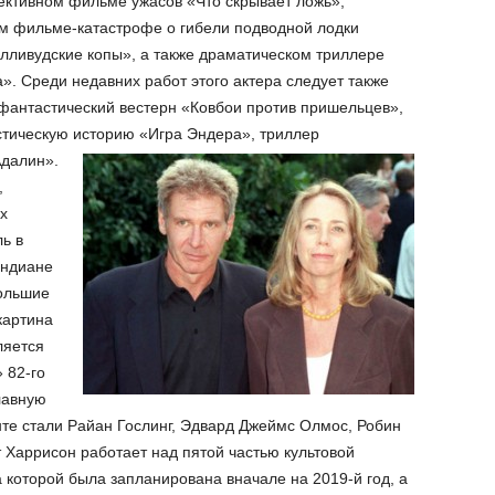
ективном фильме ужасов «Что скрывает ложь»,
м фильме-катастрофе о гибели подводной лодки
лливудские копы», а также драматическом триллере
. Среди недавних работ этого актера следует также
фантастический вестерн «Ковбои против пришельцев»,
стическую историю «Игра Эндера», триллер
Адалин».
,
х
ль в
Индиане
большие
картина
ляется
 82-го
лавную
нте стали Райан Гослинг, Эдвард Джеймс Олмос, Робин
 Харрисон работает над пятой частью культовой
оторой была запланирована вначале на 2019-й год, а