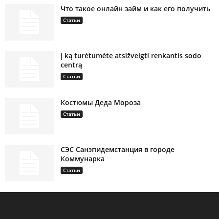
Что такое онлайн займ и как его получить
Статьи
Į ką turėtumėte atsižvelgti renkantis sodo
centrą
Статьи
Костюмы Деда Мороза
Статьи
СЭС Санэпидемстанция в городе
Коммунарка
Статьи