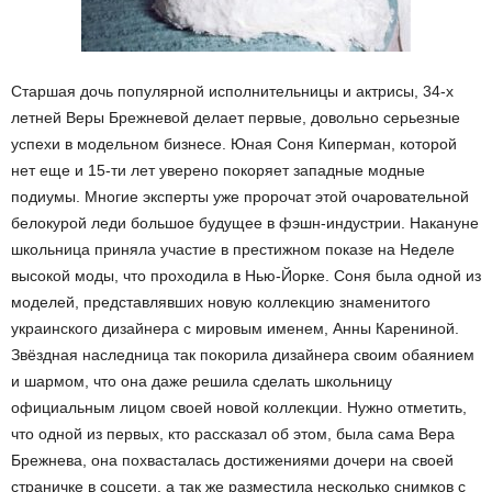
Старшая дочь популярной исполнительницы и актрисы, 34-х
летней Веры Брежневой делает первые, довольно серьезные
успехи в модельном бизнесе. Юная Соня Киперман, которой
нет еще и 15-ти лет уверено покоряет западные модные
подиумы. Многие эксперты уже пророчат этой очаровательной
белокурой леди большое будущее в фэшн-индустрии. Накануне
школьница приняла участие в престижном показе на Неделе
высокой моды, что проходила в Нью-Йорке. Соня была одной из
моделей, представлявших новую коллекцию знаменитого
украинского дизайнера с мировым именем, Анны Карениной.
Звёздная наследница так покорила дизайнера своим обаянием
и шармом, что она даже решила сделать школьницу
официальным лицом своей новой коллекции. Нужно отметить,
что одной из первых, кто рассказал об этом, была сама Вера
Брежнева, она похвасталась достижениями дочери на своей
страничке в соцсети, а так же разместила несколько снимков с