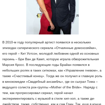
В 2010-м году популярный артист появился в нескольких
эпизодах сатирического сериала «Отчаянные домохозяйки»,
его герой – Кит Уотсон, молодой любовник одной из основных
героинь – Бри Ван де Камп, которую играла обворожительная
Марсия Кросс. В последующие годы Брайан появился в
небольших ролях в таких ситкомах, как «Управление гневом», а
также «Счастливый конец». Тогда же он получил и главную роль
в кинокомедии «Свадебный ансамбль», где он сыграл Тома –
ведущего солиста рок-группы «Mother of the Bride». Наряду с
тем, как прогрессировал сериал, герой начал
экспериментировать с музыкой в стиле хип-хоп, а также ди-
джейством, также, собственно, как и сам Грин. Так, еще в конце