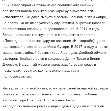
90-х, актер убрал «Остин» из его сценического имени и
попытался начать музыкальную карьеру в качестве рэп-
исполнителя. Он даже выпустил сольный альбом в этом жанре,
но пластинка не имел успеха у слушателей, а критики назвали
её откровенно слабой и не вдохновляющей. В 2014-м году
Брайан исполнил главную роль в мистическом триллере
«Последняя остановка» (другое название «Не моргай»), где его
партнершей стала актриса Мена Сувари. В 2017-м году в прокат
вышел фэнтезийный боевик «Крест.Часть два: Двойной обман»,
в котором Брайан снялся в тандеме с Дэнни Трехо и Винни
Джонсом. На данный момент актер задействован сразу в
нескольких проектах, как телевизионных, так и
полнометражных.
Что касается личной жизни, то на заре своей актерской карьеры
Брайан встречался со своей коллегой по «Беверли-Хиллз»,
актрисой Тори Спеллинг. После у него были
непродолжительные романы еще с двумя другими коллегами