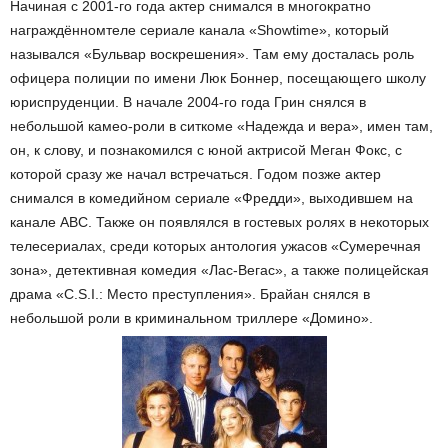
Начиная с 2001-го года актер снимался в многократно
награждённомтеле сериале канала «Showtime», который
назывался «Бульвар воскрешения». Там ему досталась роль
офицера полиции по имени Люк Боннер, посещающего школу
юриспруденции. В начале 2004-го года Грин снялся в
небольшой камео-роли в ситкоме «Надежда и вера», имен там,
он, к слову, и познакомился с юной актрисой Меган Фокс, с
которой сразу же начал встречаться. Годом позже актер
снимался в комедийном сериале «Фредди», выходившем на
канале ABC. Также он появлялся в гостевых ролях в некоторых
телесериалах, среди которых антология ужасов «Сумеречная
зона», детективная комедия «Лас-Вегас», а также полицейская
драма «C.S.I.: Место преступления». Брайан снялся в
небольшой роли в криминальном триллере «Домино».