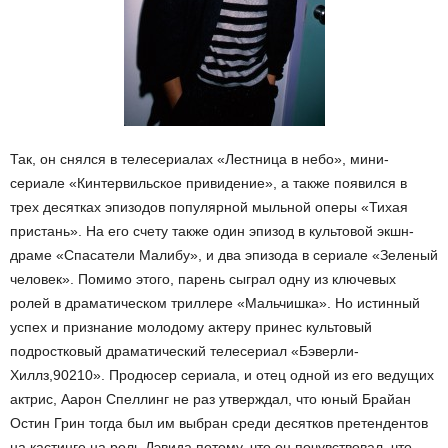
Так, он снялся в телесериалах «Лестница в небо», мини-
сериале «Кинтервильское привидение», а также появился в
трех десятках эпизодов популярной мыльной оперы «Тихая
пристань». На его счету также один эпизод в культовой экшн-
драме «Спасатели Малибу», и два эпизода в сериале «Зеленый
человек». Помимо этого, парень сыграл одну из ключевых
ролей в драматическом триллере «Мальчишка». Но истинный
успех и признание молодому актеру принес культовый
подростковый драматический телесериал «Бэверли-
Хиллз,90210». Продюсер сериала, и отец одной из его ведущих
актрис, Аарон Спеллинг не раз утверждал, что юный Брайан
Остин Грин тогда был им выбран среди десятков претендентов
на кастинге на роль Дэвида потому, что он почувствовал, что