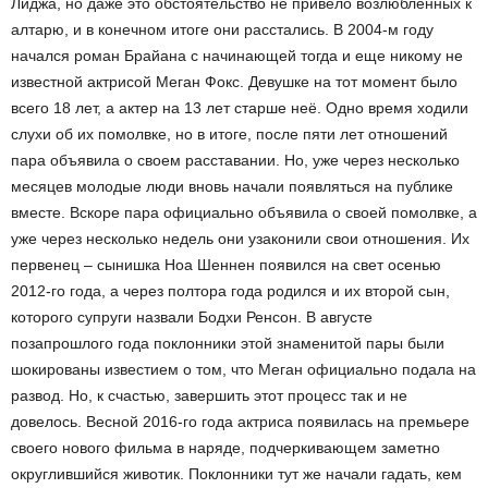
Лиджа, но даже это обстоятельство не привело возлюбленных к
алтарю, и в конечном итоге они расстались. В 2004-м году
начался роман Брайана с начинающей тогда и еще никому не
известной актрисой Меган Фокс. Девушке на тот момент было
всего 18 лет, а актер на 13 лет старше неё. Одно время ходили
слухи об их помолвке, но в итоге, после пяти лет отношений
пара объявила о своем расставании. Но, уже через несколько
месяцев молодые люди вновь начали появляться на публике
вместе. Вскоре пара официально объявила о своей помолвке, а
уже через несколько недель они узаконили свои отношения. Их
первенец – сынишка Ноа Шеннен появился на свет осенью
2012-го года, а через полтора года родился и их второй сын,
которого супруги назвали Бодхи Ренсон. В августе
позапрошлого года поклонники этой знаменитой пары были
шокированы известием о том, что Меган официально подала на
развод. Но, к счастью, завершить этот процесс так и не
довелось. Весной 2016-го года актриса появилась на премьере
своего нового фильма в наряде, подчеркивающем заметно
округлившийся животик. Поклонники тут же начали гадать, кем