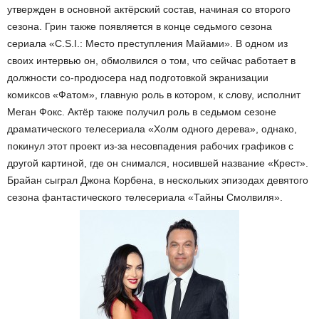
утвержден в основной актёрский состав, начиная со второго
сезона. Грин также появляется в конце седьмого сезона
сериала «C.S.I.: Место преступления Майами». В одном из
своих интервью он, обмолвился о том, что сейчас работает в
должности со-продюсера над подготовкой экранизации
комиксов «Фатом», главную роль в котором, к слову, исполнит
Меган Фокс. Актёр также получил роль в седьмом сезоне
драматического телесериала «Холм одного дерева», однако,
покинул этот проект из-за несовпадения рабочих графиков с
другой картиной, где он снимался, носившей название «Крест».
Брайан сыграл Джона Корбена, в нескольких эпизодах девятого
сезона фантастического телесериала «Тайны Смолвиля».