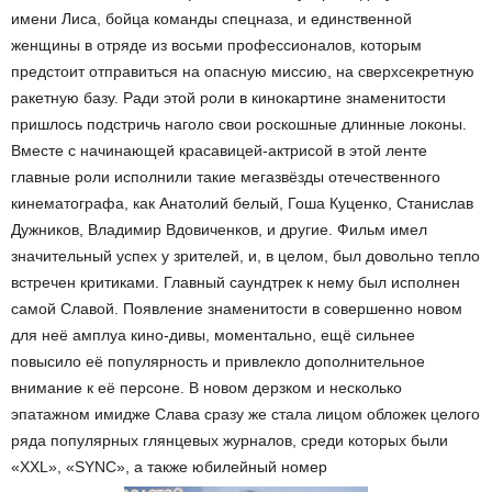
имени Лиса, бойца команды спецназа, и единственной
женщины в отряде из восьми профессионалов, которым
предстоит отправиться на опасную миссию, на сверхсекретную
ракетную базу. Ради этой роли в кинокартине знаменитости
пришлось подстричь наголо свои роскошные длинные локоны.
Вместе с начинающей красавицей-актрисой в этой ленте
главные роли исполнили такие мегазвёзды отечественного
кинематографа, как Анатолий белый, Гоша Куценко, Станислав
Дужников, Владимир Вдовиченков, и другие. Фильм имел
значительный успех у зрителей, и, в целом, был довольно тепло
встречен критиками. Главный саундтрек к нему был исполнен
самой Славой. Появление знаменитости в совершенно новом
для неё амплуа кино-дивы, моментально, ещё сильнее
повысило её популярность и привлекло дополнительное
внимание к её персоне. В новом дерзком и несколько
эпатажном имидже Слава сразу же стала лицом обложек целого
ряда популярных глянцевых журналов, среди которых были
«XXL», «SYNC», а также юбилейный номер