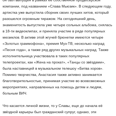
он был выпущен в рамках её собственной продюсерской
компании, под названием «Слава Мьюзик». В следующем году,
артистка уже выпустила сборник своих лучших хитов, который
разошелся огромным тиражом. На сегодняшний день,
знаменитость выпустила уже четыре сольных альбома, снялась
в 18-ти видеоклипах, и приняла участие в ряде популярных
мюзиклов. В активе этой жгучей брюнетки имеются четыре
«Золотых граммофона», премия Муз-ТВ, несколько наград
«Песня года», а также ряд других музыкальных наград. Также
исполнительница участвовала в таких популярных
телепроектах, как «Жена на прокат», «Танцы со звёздами»,
была наставницей в музыкальном телешоу «Битва хоров».
Помимо творчества, Анастасия также активно занимается
благотворительностью, принимая участие во всевозможных
мероприятиях, направленных на помощь детям и людям,
больным ВИЧ.
Что касается личной жизни, то у Славы, еще до начала её
звёздной карьеры был гражданский супруг, однако, эти