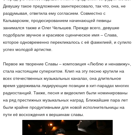
Девушку такое предложение заинтересовало, так что, она, не
раздумывая, ответила ему согласием. Совместно с
Кальварским, продюсированием начинающей певицы
занимался также и Олег Челышев. Прежде всего, девушке
подобрали звучное и красивое сценическое имя – Слава,
которое одновременно перекликалось с её фамилией, и сулило
успех молодой артистке.
Первое же творение Славы – композиция «Люблю и ненавижу»,
стала настоящим суперхитом. Клип на эту песню крутили на
всех отечественных музыкальных каналах, она длительное
время удерживала лидирующие позиции в хит-парадах многих
радиостанций. Также, песня и видеоклип были номинированы
на ряд престижных музыкальных наград. Ближайшие пара лет
были крайне продуктивными для новой исполнительницы на
пути её восхождения к вершинам славы.