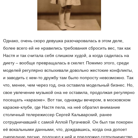
Однако, очень скоро девушка разочаровалась в этом деле,
более всего ей не нравились требования сбросить вес, так как
Настя и так считала себя слишком худой, а когда садилась на
диету – вообще превращалась в скелет. Помимо этого, среди
моделей регулярно вспыхивали довольно жестокие конфликты,
и заводить с кем-то дружбу там было попросту невозможно. Так
что, менее, чем через год, она оставила модельный бизнес. Но,
свое увлечение музыкой она не оставила, продолжая регулярно
посещать «караоке». Вот так, однажды вечером, в московском
караоке-клубе, где Настя пела, на неё обратил внимание
столичный телережиссер Сергей Кальварский, ранее
сотрудничавший с самой Аллой Пугачевой. Он был так покорен
её вокальными данными, что, дождавшись, когда она допоет
очередную песню, подошел к ней и предложил сотрудничество.