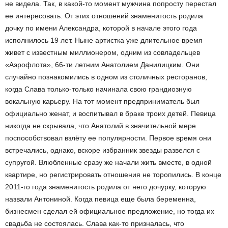
не видела. Так, в какой-то момент мужчина попросту перестал
ее интересовать. От этих отношений знаменитость родила
дочку по имени Александра, которой в начале этого года
исполнилось 19 лет. Ныне артистка уже длительное время
живет с известным миллионером, одним из совладельцев
«Аэрофлота», 66-ти летним Анатолием Данилицким. Они
случайно познакомились в одном из столичных ресторанов,
когда Слава только-только начинала свою грандиозную
вокальную карьеру. На тот момент предприниматель был
официально женат, и воспитывал в браке троих детей. Певица
никогда не скрывала, что Анатолий в значительной мере
поспособствовал взлёту ее популярности. Первое время они
встречались, однако, вскоре избранник звезды развелся с
супругой. Влюбленные сразу же начали жить вместе, в одной
квартире, но регистрировать отношения не торопились. В конце
2011-го года знаменитость родила от него дочурку, которую
назвали Антониной. Когда певица еще была беременна,
бизнесмен сделал ей официальное предложение, но тогда их
свадьба не состоялась. Слава как-то призналась, что