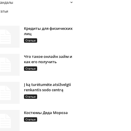
кандалы
татьи
Кредиты для физических
лиц
Статьи
Что такое онлайн займ и
как его получить
Статьи
Į ką turėtumėte atsižvelgti
renkantis sodo centrą
Статьи
Костюмы Деда Мороза
Статьи