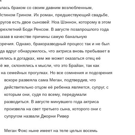
и
талась браком со своим давним возлюбленным,
стином Грином. Их роман, предшествующий свадьбе,
пругов есть двое сыновей: Ноа Шэннон, которому в этом
тырехлетний Боди Ренсом. В августе позапрошлого года
указав в качестве причины самую банальную
речия. Однако, бракоразводный процесс так и не был
ода вдруг обнаружилось, что актриса вновь пребывает в
ялись в догадках, кем же может оказаться отец её
 же, склонялись к мысли, что это Брайан, так как
е на семейных прогулках.
Но все сомнения и подозрения
вскоре развеяла сама Меган, подтвердив, что
действительно отцом её ребенка является, супруг, с
которым они, судя по всему, передумали
разводиться. В августе минувшего года актриса
произвела на свет третьего сына, которого они с
супругом назвали Джорни Ривер
Меган Фокс ныне имеет на теле целых восемь