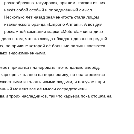
разнообразных татуировок, при чем, каждая из них
несёт собой особый и определённый смысл.
Несколько лет назад знаменитость стала лицом
итальянского брэнда «Emporio Armani». А вот для
рекламной компании марки «Motorola» кино-диве
 дело в том, что эта звезда обладает довольно редкой
х, по причине которой её большие пальцы являются
лько видоизмененными.
имеет привычки планировать что-то далеко вперёд.
х карьерных планов на перспективу, но она стремится
известными и талантливыми людьми, и получает, при
данный момент все её мысли сосредоточены
ва и троих наследников, так что карьера пока отошла на
в