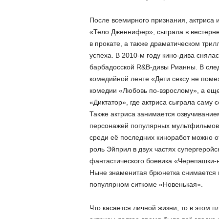
После всемирного признания, актриса
«Тело Дженнифер», сыграла в вестерне
в прокате, а также драматическом трил
успеха. В 2010-м году кино-дива сняла
барбадосской R&B-дивы Рианны. В сле
комедийной ленте «Дети сексу не помех
комедии «Любовь по-взрослому», а еще
«Диктатор», где актриса сыграла саму с
Также актриса занимается озвучивание
персонажей популярных мультфильмов
среди её последних киноработ можно о
роль Эйприл в двух частях супергеройс
фантастического боевика «Черепашки-
Ныне знаменитая брюнетка снимается 
популярном ситкоме «Новенькая».
Что касается личной жизни, то в этом п