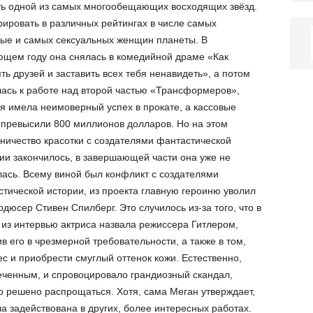
ать одной из самых многообещающих восходящих звёзд.
рировать в различных рейтингах в числе самых
вые и самых сексуальных женщин планеты.
В
ющем году она снялась в комедийной драме «Как
ть друзей и заставить всех тебя ненавидеть», а потом
ась к работе над второй частью «Трансформеров»,
я имела неимоверный успех в прокате, а кассовые
превысили 800 миллионов долларов. Но на этом
ничество красотки с создателями фантастической
ии закончилось, в завершающей части она уже не
ась. Всему виной был конфликт с создателями
тической истории, из проекта главную героиню уволил
одюсер Стивен Спилберг. Это случилось из-за того, что в
из интервью актриса назвала режиссера Гитлером,
в его в чрезмерной требовательности, а также в том,
ес и приобрести смуглый оттенок кожи. Естественно,
еченным, и спровоцировало грандиозный скандал,
о решено распрощаться. Хотя, сама Меган утверждает,
ыла задействована в других, более интересных работах.