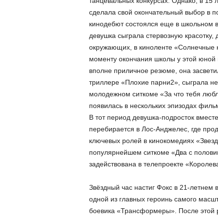
танцевальных конкурсах. Однако, в 15 л
сделала свой окончательный выбор в по
кинодебют состоялся еще в школьном в
девушка сыграла стервозную красотку
окружающих, в киноленте «Солнечные 
моменту окончания школы у этой юной 
вполне приличное резюме, она засвети
триллере «Плохие парни2», сыграла н
молодежном ситкоме «За что тебя любл
появилась в нескольких эпизодах филь
В тот период девушка-подросток вмест
перебирается в Лос-Анджелес, где про
ключевых ролей в кинокомедиях «Звезд
популярнейшем ситкоме «Два с половин
задействована в телепроекте «Королева
Звёздный час настиг Фокс в 21-летнем в
одной из главных героинь самого масшт
боевика «Трансформеры». После этой р