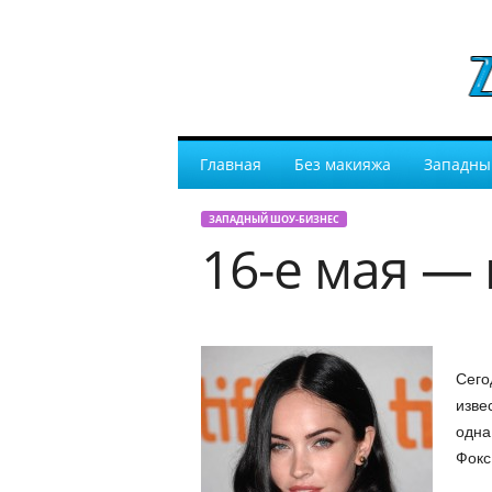
Главная
Без макияжа
Западны
ЗАПАДНЫЙ ШОУ-БИЗНЕС
16-е мая —
Сего
изве
одна
Фокс