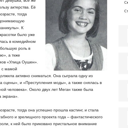
ет девушка, всё же
С
льзу актерства. Её
С
озрасте, тогда
, донимающую
каникулы». К
красотки было уже
лась в комедийном
ебольшую роль в
ю», а ткже
мов «Улица Оушен».
е с мамой
должила активно сниматься. Она сыграла одну из
а сцены», и «Преступления моды», а также снялась в
ой человека». Около двух лет Меган также была
 экрана».
озрасте, тогда она успешно прошла кастинг, и стала
абного и зрелищного проекта года – фантастического
оли, к ней было приковано пристальное внимание