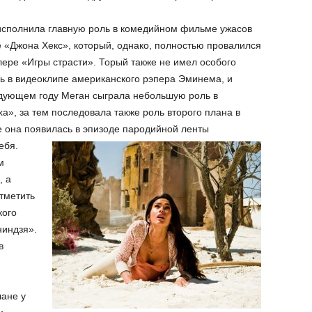
 исполнила главную роль в комедийном фильме ужасов
 «Джона Хекс», который, однако, полностью провалился
лере «Игры страсти». Торый также не имел особого
сь в видеоклипе американского рэпера Эминема, и
дующем году Меган сыграла небольшую роль в
а», за тем последовала также роль второго плана в
 она появилась в эпизоде пародийной ленты
ебя.
м
, а
тметить
кого
ниндзя».
в
лане у