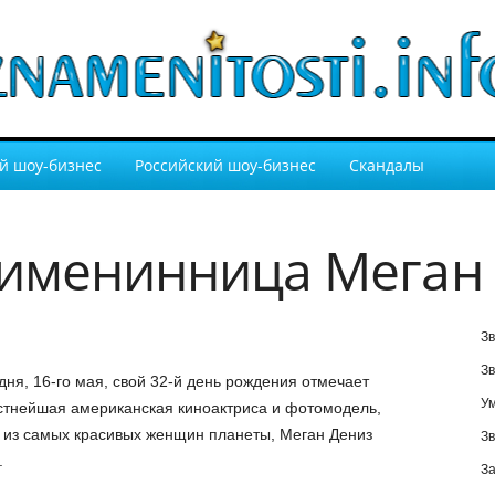
й шоу-бизнес
Российский шоу-бизнес
Скандалы
 именинница Меган
Зв
Зв
дня, 16-го мая, свой 32-й день рождения отмечает
У
стнейшая американская киноактриса и фотомодель,
 из самых красивых женщин планеты, Меган Дениз
Зв
.
За