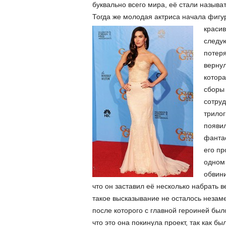
буквально всего мира, её стали назыв
Тогда же молодая актриса начала фигу
краси
следу
потеря
вернул
котора
сборы 
сотруд
трилог
появил
фантас
его пр
одном 
обвини
что он заставил её несколько набрать в
такое высказывание не осталось незам
после которого с главной героиней был
что это она покинула проект, так как б