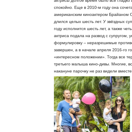
актрисы долгое время было всё гладко 
спокойно. Еще в 2010-м году она соче
американским киноактером Брайаном О
длился целых шесть лет. У звёздных су
году исполнится шесть лет, а также че
актриса подала на развод с супругом, 
формулировку – неразрешимые противо
завершен, а в начале апреля 2016-го г
«интересном положении». Тогда все тер
третьего малыша кино-дивы. Многие, всё
накануне парочку не раз видели вмест