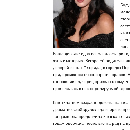
Буду
мале
втор
сест
итал
спец
лица
Когда девочке едва исполнилось три го
жить с матерью. Вскоре её родительниц
дочерей в штат Флорида, в городок Пор
придерживался очень строгих нравов. 
отношении падчериц привело к тому, чт
проявлялись в неконтролируемой агрес
В пятилетнем возрасте девочка начала 
драматический кружок, где впервые пр
танцами она продолжила и в школе, так 
годам одержала несколько наград на п