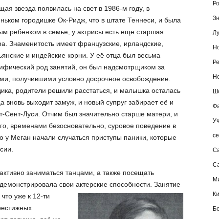
Ро
щая звезда появилась на свет в 1986-м году, в
Зн
ньком городишке Ок-Ридж, что в штате Теннеси, и была
ым ребенком в семье, у актрисы есть еще старшая
Лу
ра. Знаменитость имеет французские, ирландские,
Но
ьянские и индейские корни. У её отца был весьма
Ре
ифический род занятий, он был надсмотрщиком за
Но
ми, получившими условно досрочное освобождение.
дика, родители решили расстаться, и малышка осталась
Шо
а вновь выходит замуж, и новый супруг забирает её и
Фа
т-Сент-Луси. Отчим был значительно старше матери, и
Уч
Его, временами безосновательно, суровое поведение в
се
о у Меган начали случаться приступы паники, которые
сии.
С
Са
активно заниматься танцами, а также посещать
М
одемонстрировала свои актерские способности.
Занятие
К
что уже к 12-ти
рестижных
Б