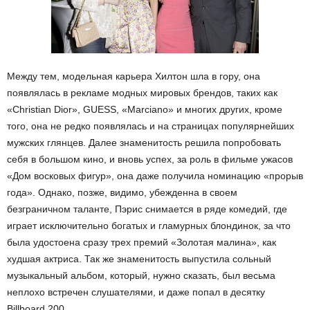
Между тем, модельная карьера Хилтон шла в гору, она
появлялась в рекламе модных мировых брендов, таких как
«Christian Dior», GUESS, «Marciano» и многих других, кроме
того, она не редко появлялась и на страницах популярнейших
мужских глянцев. Далее знаменитость решила попробовать
себя в большом кино, и вновь успех, за роль в фильме ужасов
«Дом восковых фигур», она даже получила номинацию «прорыв
года». Однако, позже, видимо, убежденна в своем
безграничном таланте, Пэрис снимается в ряде комедий, где
играет исключительно богатых и гламурных блондинок, за что
была удостоена сразу трех премий «Золотая малина», как
худшая актриса. Так же знаменитость выпустила сольный
музыкальный альбом, который, нужно сказать, был весьма
неплохо встречен слушателями, и даже попал в десятку
Billboard 200.