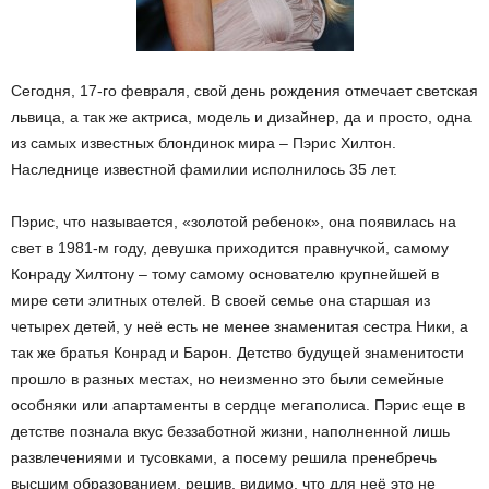
Сегодня, 17-го февраля, свой день рождения отмечает светская
львица, а так же актриса, модель и дизайнер, да и просто, одна
из самых известных блондинок мира – Пэрис Хилтон.
Наследнице известной фамилии исполнилось 35 лет.
Пэрис, что называется, «золотой ребенок», она появилась на
свет в 1981-м году, девушка приходится правнучкой, самому
Конраду Хилтону – тому самому основателю крупнейшей в
мире сети элитных отелей. В своей семье она старшая из
четырех детей, у неё есть не менее знаменитая сестра Ники, а
так же братья Конрад и Барон. Детство будущей знаменитости
прошло в разных местах, но неизменно это были семейные
особняки или апартаменты в сердце мегаполиса. Пэрис еще в
детстве познала вкус беззаботной жизни, наполненной лишь
развлечениями и тусовками, а посему решила пренебречь
высшим образованием, решив, видимо, что для неё это не