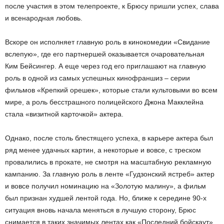
после участия в этом телепроекте, к Брюсу пришли успех, слава
и всенародная любовь.
Вскоре он исполняет главную роль в кинокомедии «Свидание
вслепую», где его партнершей оказывается очаровательная
Ким Бейсингер. А еще через год его приглашают на главную
роль в одной из самых успешных кинофраншиз – серии
фильмов «Крепкий орешек», которые стали культовыми во всем
мире, а роль бесстрашного полицейского Джона Макклейна
стала «визитной карточкой» актера.
Однако, после столь блестящего успеха, в карьере актера был
ряд менее удачных картин, а некоторые и вовсе, с треском
провалились в прокате, не смотря на масштабную рекламную
кампанию. За главную роль в ленте «Гудзонский ястреб» актер
и вовсе получил номинацию на «Золотую малину», а фильм
был признан худшей лентой года. Но, ближе к середине 90-х
ситуация вновь начала меняться в лучшую сторону, Брюс
снимается в таких значимых лентах как «Последний бойскаут»,