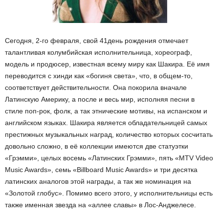
Сегодня, 2-го февраля, свой 41день рождения отмечает
талантливая колумбийская исполнительница, хореограф,
модель и продюсер, известная всему миру как Шакира. Её имя
переводится с хинди как «богиня света», что, в общем-то,
соответствует действительности. Она покорила вначале
Латинскую Америку, а после и весь мир, исполняя песни в
стиле поп-рок, фолк, а так этнические мотивы, на испанском и
английском языках. Шакира является обладательницей самых
престижных музыкальных наград, количество которых сосчитать
довольно сложно, в её коллекции имеются две статуэтки
«Грэмми», целых восемь «Латинских Грэмми», пять «MTV Video
Music Awards», семь «Billboard Music Awards» и три десятка
латинских аналогов этой награды, а так же номинация на
«Золотой глобус». Помимо всего этого, у исполнительницы есть
также именная звезда на «аллее славы» в Лос-Анджелесе.