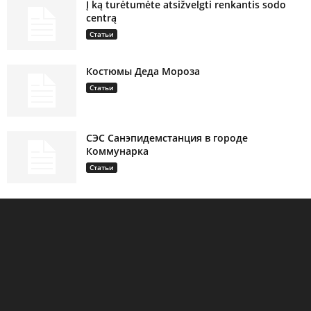
Į ką turėtumėte atsižvelgti renkantis sodo
centrą
Статьи
Костюмы Деда Мороза
Статьи
СЭС Санэпидемстанция в городе
Коммунарка
Статьи