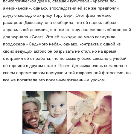
психологической драме, ставшей культовой «Красота по-
американски», однако, впоследствии ей всё же предпочли
другую молодую актрису Тору Бёрч. Этот факт немало
расстроил Джессику, она сообщила, что ей надоел образ
«правильной девочки», и в том же году она снялась обнаженной
для журнала «Gear». Эта её выходка не мало возмутила
продюсера «Седьмого неба», однако, контракта с одной из
своих ведущих актрис он разрывать не стал, но на время
отстранил её от работы, что по сюжету было связано с учебой
её героини в другом штате. Позже Джессика очень сожалела о
своем опрометчивом поступке и той откровенной фотосесии, но
всё же посчитала это полезным жизненным уроком.