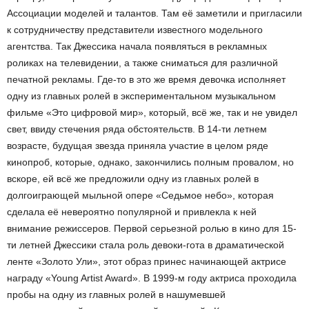
Ассоциации моделей и талантов. Там её заметили и пригласили
к сотрудничеству представители известного модельного
агентства. Так Джессика начала появляться в рекламных
роликах на телевидении, а также сниматься для различной
печатной рекламы. Где-то в это же время девочка исполняет
одну из главных ролей в экспериментальном музыкальном
фильме «Это цифровой мир», который, всё же, так и не увидел
свет, ввиду стечения ряда обстоятельств. В 14-ти летнем
возрасте, будущая звезда приняла участие в целом ряде
кинопроб, которые, однако, закончились полным провалом, но
вскоре, ей всё же предложили одну из главных ролей в
долгоиграющей мыльной опере «Седьмое небо», которая
сделала её невероятно популярной и привлекла к ней
внимание режиссеров. Первой серьезной ролью в кино для 15-
ти летней Джессики стала роль девоки-гота в драматической
ленте «Золото Ули», этот образ принес начинающей актрисе
награду «Young Artist Award». В 1999-м году актриса проходила
пробы на одну из главных ролей в нашумевшей