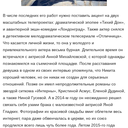
В числе последних его работ нужно поставить акцент на двух
масштабных телепроектах: драматической эпопее «Тихий Дон»,
и авантюрной экшн-комедии «Лондонград». Также актер снялся
в детективном мелодраматическом телесериале «Отличница».
Что касается личной жизни, то она у молодого и
привлекательного актера весьма бурная. Длительное время он
встречался с актрисой Анной Михайловской, с которой однажды
познакомился на съемочной площадке. После расставания
девушка в одном из своих интервью упомянула, что Никита
хороший человек, но он никак не создан для серьезных
отношений. Позже он имел непродолжительные романы со
звездой ситкома «Интерны», Кристиной Асмус, Еленой Дудиной,
а также Ниной Гусевой. А в 2014-м году он неожиданно решил
связать себя узами брака с малоизвестной актрисой Яной
Гладких. Фотографии их красивой свадьбы вмиг облетели весь
интернет, пара даже обвенчалась в церкви, но их союз
продлился всего лишь чуть более года. Летом 2015-го года