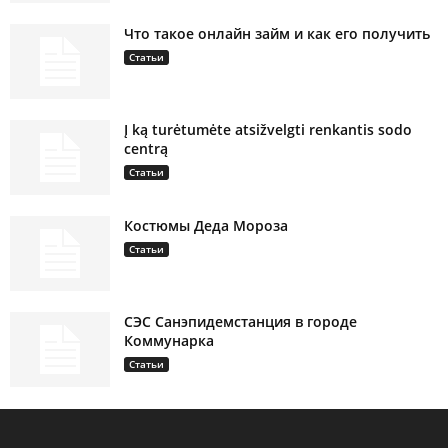
Что такое онлайн займ и как его получить
Статьи
Į ką turėtumėte atsižvelgti renkantis sodo
centrą
Статьи
Костюмы Деда Мороза
Статьи
СЭС Санэпидемстанция в городе
Коммунарка
Статьи