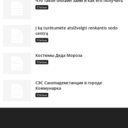
Что такое онлайн займ и как его получить
Статьи
Į ką turėtumėte atsižvelgti renkantis sodo
centrą
Статьи
Костюмы Деда Мороза
Статьи
СЭС Санэпидемстанция в городе
Коммунарка
Статьи