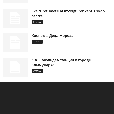
Į ką turėtumėte atsižvelgti renkantis sodo
centrą
Статьи
Костюмы Деда Мороза
Статьи
СЭС Санэпидемстанция в городе
Коммунарка
Статьи