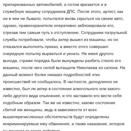
припаркованных автомобилей, а потом врезается и в
служебную машину сотрудников ДПС. После этого, артист, как
ни в чем не бывало, попытался вновь скрыться на своем авто,
однако, правоохранители оперативно заблокировали его,
отрезав тем самым путь к отступлению. Сотрудники патрульной
службы потребовали, чтобы актер вышел из машины, но он
отказался выполнять приказ, а вместо этого совершил
очередную попытку вырваться и уехать. Не имея другого
выхода, стражи порядка были вынуждены разбить стекло его
машины, после чего силой вытащили Николаева из салона. На
данный момент более никаких подробностей этих
происшествий не сообщалось. В частности, доподлинно не
известно, был ли актер в состоянии алкогольного или какого-
либо другого вида опьянения, и что заставило его вести себя
подобным образом. Так же не известно, каково состояние
сбитой им женщины, ведь в зависимости от всех
вышеперечисленных обстоятельств будут определены
инкриминируемые ему обвинения, а также наказание, которое
он понесет за такие действия.