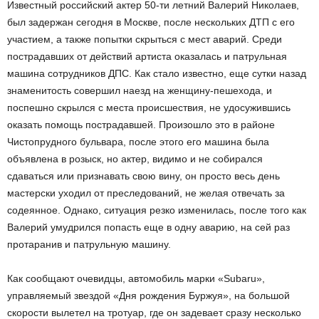
Известный российский актер 50-ти летний Валерий Николаев,
был задержан сегодня в Москве, после нескольких ДТП с его
участием, а также попытки скрыться с мест аварий. Среди
пострадавших от действий артиста оказалась и патрульная
машина сотрудников ДПС. Как стало известно, еще сутки назад
знаменитость совершил наезд на женщину-пешехода, и
поспешно скрылся с места происшествия, не удосужившись
оказать помощь пострадавшей. Произошло это в районе
Чистопрудного бульвара, после этого его машина была
объявлена в розыск, но актер, видимо и не собирался
сдаваться или признавать свою вину, он просто весь день
мастерски уходил от преследований, не желая отвечать за
содеянное. Однако, ситуация резко изменилась, после того как
Валерий умудрился попасть еще в одну аварию, на сей раз
протаранив и патрульную машину.
Как сообщают очевидцы, автомобиль марки «Subaru»,
управляемый звездой «Дня рождения Буржуя», на большой
скорости вылетел на тротуар, где он задевает сразу несколько