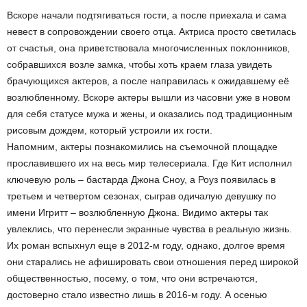
Вскоре начали подтягиваться гости, а после приехала и сама
невест в сопровождении своего отца. Актриса просто светилась
от счастья, она приветствовала многочисленных поклонников,
собравшихся возле замка, чтобы хоть краем глаза увидеть
брачующихся актеров, а после направилась к ожидавшему её
возлюбленному. Вскоре актеры вышли из часовни уже в новом
для себя статусе мужа и жены, и оказались под традиционным
рисовым дождем, который устроили их гости.
Напомним, актеры познакомились на съемочной площадке
прославившего их на весь мир телесериала. Где Кит исполнил
ключевую роль – бастарда Джона Сноу, а Роуз появилась в
третьем и четвертом сезонах, сыграв одичалую девушку по
имени Игритт – возлюбленную Джона. Видимо актеры так
увлеклись, что перенесли экранные чувства в реальную жизнь.
Их роман вспыхнул еще в 2012-м году, однако, долгое время
они старались не афишировать свои отношения перед широкой
общественностью, посему, о том, что они встречаются,
достоверно стало известно лишь в 2016-м году. А осенью