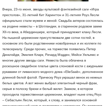
Вчера, 23-го июня, звезды культовой фэнтезийной саги «Игра
престолов», 31-летний Кит Харингтон и 31-летняя Роуз Лесли
официально стали мужем и женой. Свадьба актеров состоялась
на родине невесты – в Шотландии, в старинном родовом замке
XII-го века, в Абердиншире, который принадлежит клану Лесли.
На пышной церемонии присутствовали две сотни гостей, в
основном это были родственники новобрачных и их коллеги по
телесериалу. Среди прочих, на торжестве появились Питер
Динклэйдж, Эмилия Кларк, Ричард Мэдден, Мейси Уильямс и
многие другие звезды саги. Невеста была облачена в
роскошное свадебное платье цвета слоновой кости с ажурными
рукавами от ливанского модного дома «ElieSaab», дополненное
длинной белой фатой. Прическу Роуз украшал венок из нежных
белых цветов. А вот жених выбрал элегантный черный фрак,
серые в полоску брюки и белый жилет. Замком, в котором
проходила торжественная церемонии, владеет ныне отец Роуз
– Себастьян Лесли, который, к слову, и занимался основной
организационной частью подготовки к церемонии. Он появился