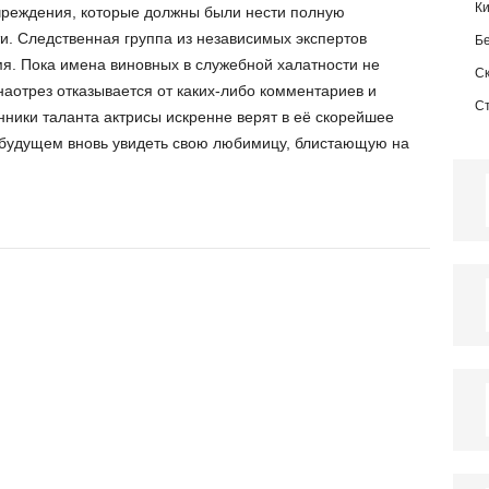
К
чреждения, которые должны были нести полную
ти. Следственная группа из независимых экспертов
Б
я. Пока имена виновных в служебной халатности не
С
наотрез отказывается от каких-либо комментариев и
С
нники таланта актрисы искренне верят в её скорейшее
 будущем вновь увидеть свою любимицу, блистающую на