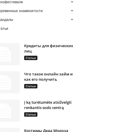
инофестивали
еременные знаменитости
кандалы
татьи
Кредиты для физических
лиц
Статьи
Что такое онлайн займ и
как его получить
Статьи
Į ką turėtumėte atsižvelgti
renkantis sodo centrą
Статьи
Костюмы Деда Мороза