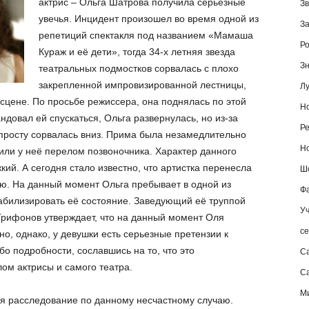
актрис – Ольга Шатрова получила серьезные
Зв
увечья. Инцидент произошел во время одной из
За
репетиций спектакля под названием «Мамаша
Ро
Кураж и её дети», тогда 34-х летняя звезда
Зн
театральных подмостков сорвалась с плохо
закрепленной импровизированной лестницы,
Лу
сцене. По просьбе режиссера, она поднялась по этой
Но
ндовал ей спускаться, Ольга развернулась, но из-за
Ре
опросту сорвалась вниз. Прима была незамедлительно
Но
или у неё перелом позвоночника. Характер данного
ий. А сегодня стало известно, что артистка перенесла
Шо
ю. На данный момент Ольга пребывает в одной из
Фа
табилизировать её состояние. Заведующий её труппой
Уч
Трифонов утверждает, что на данный момент Оля
се
но, однако, у девушки есть серьезные претензии к
ибо подробности, сославшись на то, что это
С
ом актрисы и самого театра.
Са
М
ся расследование по данному несчастному случаю.