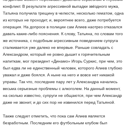
конфликт. В результате агрессивной выпадки звёздного мужа,
Татьяна получила трещину в челюсти, несколько гематом, одна
из которых не проходит, и, вероятнее всего, даже потребуется
операция. На допросе в полиции сам Алиев наотрез отказался
давать какие-либо пояснения. К слову, Татьяна, по словам того
же источника, с подобным агрессивным поведением супруга
сталкивается уже далеко не впервые. Раньше совладать с
Александром, который не ровно дышит к горячительным
напиткам, мог президент «Динамо» Игорь Суркис, при чем, это
был едва ли не единственный человек, которого Алиев глубоко
уважал и даже боялся. А ныне на него и вовсе нет никакой
управы. Так что, последние пару лет у Александра начались
весьма серьезные проблемы с алкоголем. На данный момент,
на сколько известно, супруги не общаются, при чем Александр
даже не звонит, и до сих пор не извинился перед Татьяной.
Также следует отметить, что пока сам Алиев является
безработным. Последним его футбольным клубом был