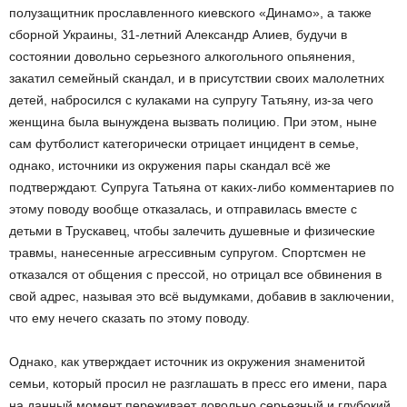
полузащитник прославленного киевского «Динамо», а также
сборной Украины, 31-летний Александр Алиев, будучи в
состоянии довольно серьезного алкогольного опьянения,
закатил семейный скандал, и в присутствии своих малолетних
детей, набросился с кулаками на супругу Татьяну, из-за чего
женщина была вынуждена вызвать полицию. При этом, ныне
сам футболист категорически отрицает инцидент в семье,
однако, источники из окружения пары скандал всё же
подтверждают. Супруга Татьяна от каких-либо комментариев по
этому поводу вообще отказалась, и отправилась вместе с
детьми в Трускавец, чтобы залечить душевные и физические
травмы, нанесенные агрессивным супругом. Спортсмен не
отказался от общения с прессой, но отрицал все обвинения в
свой адрес, называя это всё выдумками, добавив в заключении,
что ему нечего сказать по этому поводу.
Однако, как утверждает источник из окружения знаменитой
семьи, который просил не разглашать в пресс его имени, пара
на данный момент переживает довольно серьезный и глубокий