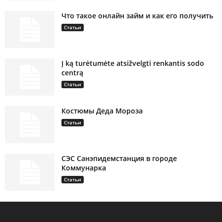
Что такое онлайн займ и как его получить
Статьи
Į ką turėtumėte atsižvelgti renkantis sodo
centrą
Статьи
Костюмы Деда Мороза
Статьи
СЭС Санэпидемстанция в городе
Коммунарка
Статьи