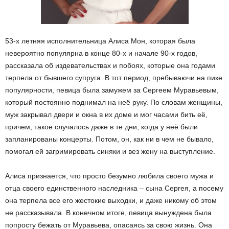
53-х летняя исполнительница Алиса Мон, которая была
невероятно популярна в конце 80-х и начале 90-х годов,
рассказала об издевательствах и побоях, которые она годами
терпела от бывшего супруга. В тот период, пребываючи на пике
популярности, певица была замужем за Сергеем Муравьевым,
который постоянно поднимал на неё руку. По словам женщины,
муж закрывал двери и окна в их доме и мог часами бить её,
причем, такое случалось даже в те дни, когда у неё были
запланированы концерты. Потом, он, как ни в чем не бывало,
помогал ей загримировать синяки и вез жену на выступление.
Алиса признается, что просто безумно любила своего мужа и
отца своего единственного наследника – сына Сергея, а посему
она терпела все его жестокие выходки, и даже никому об этом
не рассказывала. В конечном итоге, певица вынуждена была
попросту бежать от Муравьева, опасаясь за свою жизнь. Она