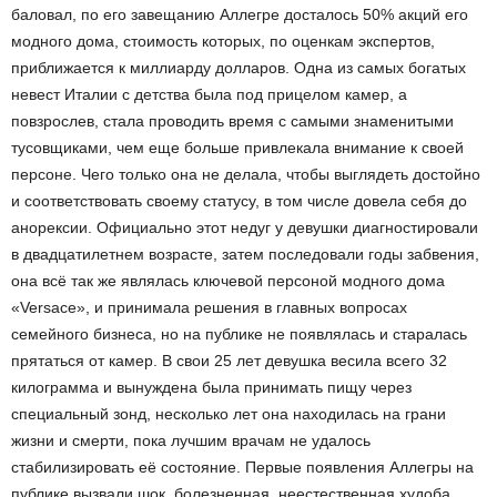
баловал, по его завещанию Аллегре досталось 50% акций его
модного дома, стоимость которых, по оценкам экспертов,
приближается к миллиарду долларов. Одна из самых богатых
невест Италии с детства была под прицелом камер, а
повзрослев, стала проводить время с самыми знаменитыми
тусовщиками, чем еще больше привлекала внимание к своей
персоне. Чего только она не делала, чтобы выглядеть достойно
и соответствовать своему статусу, в том числе довела себя до
анорексии. Официально этот недуг у девушки диагностировали
в двадцатилетнем возрасте, затем последовали годы забвения,
она всё так же являлась ключевой персоной модного дома
«Versace», и принимала решения в главных вопросах
семейного бизнеса, но на публике не появлялась и старалась
прятаться от камер. В свои 25 лет девушка весила всего 32
килограмма и вынуждена была принимать пищу через
специальный зонд, несколько лет она находилась на грани
жизни и смерти, пока лучшим врачам не удалось
стабилизировать её состояние. Первые появления Аллегры на
публике вызвали шок, болезненная, неестественная худоба