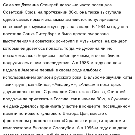
Сама же Джоанна Стингрей довольно часто посещала
Советский Союз, на протяжении 80-х, она также выступала
одной самых ярых и значимых активисток популяризации
советской рок-музыки и культуры на западе. В 1984-м году она
посетила Санкт-Питербург, и была просто очарована
выступлениями советских рок-групп и музыкантов, на концерт
который ей довелось попасть, тогда же Джоанна лично
познакомилась с Борисом Гребенщиковым, и очень близко
подружилась с ним впоследствии. А в 1986-м году она даже
издала в Америке первый в своем роде альбом с
использованием записей русского рока. В альбоме звучали хиты
таких групп, как «Кино», «Аквариум», «Алиса» и некоторых
других коллективов. С распадом Советского Союза, Стингрей
продолжила приезжать в Россию, так в начале 90-х, в Лужниках
ей даже довелось принимать участие в концерте, посвященном
памяти погибшего культового Виктора Цоя, вместе с
фронтменом рок-коллектива «Странные игры», гитаристом и
композитором Виктором Сологубом. А в 1996-м году она даже