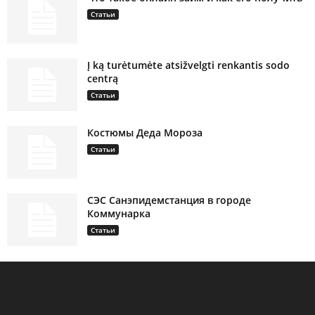
Статьи
Į ką turėtumėte atsižvelgti renkantis sodo
centrą
Статьи
Костюмы Деда Мороза
Статьи
СЭС Санэпидемстанция в городе
Коммунарка
Статьи