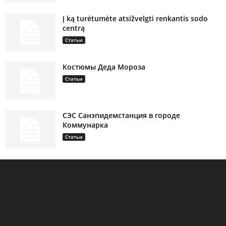
Į ką turėtumėte atsižvelgti renkantis sodo
centrą
Статьи
Костюмы Деда Мороза
Статьи
СЭС Санэпидемстанция в городе
Коммунарка
Статьи