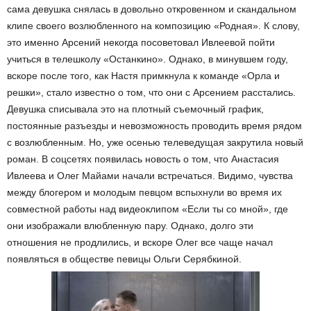
сама девушка снялась в довольно откровенном и скандальном
клипе своего возлюбленного на композицию «Родная». К слову,
это именно Арсений некогда посоветовал Ивлеевой пойти
учиться в телешколу «Останкино». Однако, в минувшем году,
вскоре после того, как Настя примкнула к команде «Орла и
решки», стало известно о том, что они с Арсением расстались.
Девушка списывала это на плотный съемочный график,
постоянные разъезды и невозможность проводить время рядом
с возлюбленным. Но, уже осенью телеведущая закрутила новый
роман. В соцсетях появилась новость о том, что Анастасия
Ивлеева и Олег Майами начали встречаться. Видимо, чувства
между блогером и молодым певцом вспыхнули во время их
совместной работы над видеоклипом «Если ты со мной», где
они изображали влюбленную пару. Однако, долго эти
отношения не продлились, и вскоре Олег все чаще начал
появляться в обществе певицы Ольги Серябкиной.