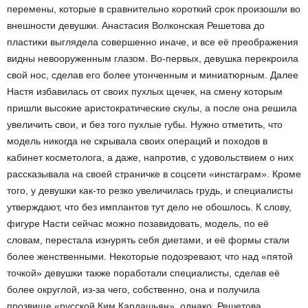
перемены, которые в сравнительно короткий срок произошли во
внешности девушки. Анастасия Волконская Решетова до
пластики выглядела совершенно иначе, и все её преображения
видны невооруженным глазом. Во-первых, девушка перекроила
свой нос, сделав его более утонченным и миниатюрным. Далее
Настя избавилась от своих пухлых щечек, на смену которым
пришли высокие аристократические скулы, а после она решила
увеличить свои, и без того пухлые губы. Нужно отметить, что
модель никогда не скрывала своих операций и походов в
кабинет косметолога, а даже, напротив, с удовольствием о них
рассказывала на своей страничке в соцсети «инстаграм». Кроме
того, у девушки как-то резко увеличилась грудь, и специалисты
утверждают, что без имплантов тут дело не обошлось. К слову,
фигуре Насти сейчас можно позавидовать, модель, по её
словам, перестала изнурять себя диетами, и её формы стали
более женственными. Некоторые подозревают, что над «пятой
точкой» девушки также поработали специалисты, сделав её
более округлой, из-за чего, собственно, она и получила
прозвище «русской Ким Кардашьян», однако, Решетова