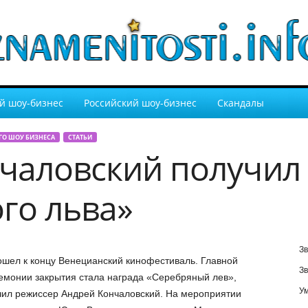
й шоу-бизнес
Российский шоу-бизнес
Скандалы
ГО ШОУ БИЗНЕСА
СТАТЬИ
чаловский получил
го льва»
Зв
ошел к концу Венецианский кинофестиваль. Главной
Зв
емонии закрытия стала награда «Серебряный лев»,
У
чил режиссер Андрей Кончаловский. На мероприятии