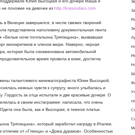
 поддержали Юлия Высоцкая и его дочери Маша и
Зв
 не похожие на девочек из
http://krasnodarx.com
За
Ро
ь в Венеции завершился, в числе свежих творений
Зн
ыла представлена наполовину документальная лента
м «Белые ночи почтальона Тряпицына», вызвавшая
Лу
рг кинокритиков и членов жюри. Наверно, черная
Но
ера, которая была ознаменована автомобильной
Ре
ь продолжительное время провела в коме, достигла
Но
Шо
жены талантливого кинематографиста Юлии Высоцкой,
Фа
еснялась нежных чувств к супругу, много улыбалась и
Уч
. Гордость за отца испытали и две красивые дочери. О
се
елилась в своем инстаграмме: написала, что очень
 Одета она была, как и Высоцкая, в темное платье.
С
Са
она Тряпицына», который заработал награду в Италии,
М
 в отличие от «Глянца» и «Дома дураков». Особенностью