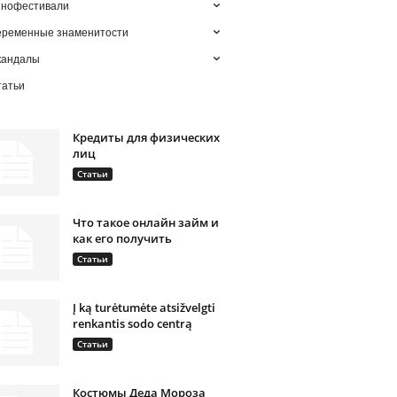
инофестивали
еременные знаменитости
кандалы
татьи
Кредиты для физических
лиц
Статьи
Что такое онлайн займ и
как его получить
Статьи
Į ką turėtumėte atsižvelgti
renkantis sodo centrą
Статьи
Костюмы Деда Мороза