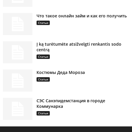
Что такое онлайн займ и как его получить
Статьи
Į ką turėtumėte atsižvelgti renkantis sodo
centrą
Статьи
Костюмы Деда Мороза
Статьи
СЭС Санэпидемстанция в городе
Коммунарка
Статьи