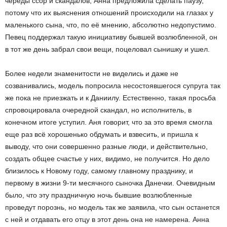
череды ссор и скандалов, Анна предложила сделать паузу,
потому что их выяснения отношений происходили на глазах у
маленького сына, что, по её мнению, абсолютно недопустимо.
Певец поддержал такую инициативу бывшей возлюбленной, он
в тот же день забрал свои вещи, поцеловал сынишку и ушел.
Более недели знаменитости не виделись и даже не
созванивались, модель попросила несостоявшегося супруга так
же пока не приезжать и к Даниилу. Естественно, такая просьба
спровоцировала очередной скандал, но исполнитель, в
конечном итоге уступил. Аня говорит, что за это время смогла
еще раз всё хорошенько обдумать и взвесить, и пришла к
выводу, что они совершенно разные люди, и действительно,
создать общее счастье у них, видимо, не получится. Но дело
близилось к Новому году, самому главному празднику, и
первому в жизни 9-ти месячного сыночка Данечки. Очевидным
было, что эту праздничную ночь бывшие возлюбленные
проведут порознь, но модель так же заявила, что сын останется
с ней и отдавать его отцу в этот день она не намерена. Анна