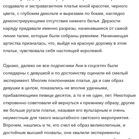
создавало и экстравагантное платье юной красотки, черного
цвета, с глубоким декольте и вырезами по бокам, наглядно
демонстрирующими отсутствие нижнего белья. Дерзости
наряду придавали именно разрезы, начинавшиеся от самой
линии талии, которые были собраны ремнями. Начинающая
артистка призналась, что, выйдя на красную дорожку в этом
платье, чувствовала себя настоящей королевой.
Однако, далеко не все подписчики Ани в соцсетях были
солидарны с девушкой и по достоинству оценили её смелый
эксперимент. Многим поклонникам платье, да и сам образ
девушки в целом, показались не вполне удачными,
прибавляющими певице десяток, а то и не один, лет. Некоторые
откровенно советовали ей вернуться к прежнему образу, другие
же больше ругали платье, называя его вульгарным и очень
неуместным для такого масштабного светского мероприятия.
Впрочем, нашлись и те, кто счел её образ великолепным, и
достойным высшей похвалы, они хвалили эксперименты