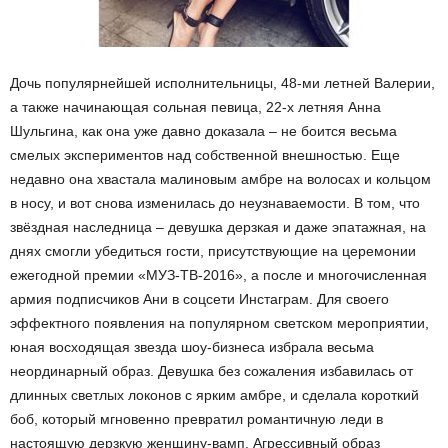
Дочь популярнейшей исполнительницы, 48-ми летней Валерии,
а также начинающая сольная певица, 22-х летняя Анна
Шульгина, как она уже давно доказала – не боится весьма
смелых экспериментов над собственной внешностью. Еще
недавно она хвастала малиновым амбре на волосах и кольцом
в носу, и вот снова изменилась до неузнаваемости. В том, что
звёздная наследница – девушка дерзкая и даже эпатажная, на
днях смогли убедиться гости, присутствующие на церемонии
ежегодной премии «МУЗ-ТВ-2016», а после и многочисленная
армия подписчиков Ани в соцсети Инстаграм. Для своего
эффектного появления на популярном светском мероприятии,
юная восходящая звезда шоу-бизнеса избрала весьма
неординарный образ. Девушка без сожаления избавилась от
длинных светлых локонов с ярким амбре, и сделала короткий
боб, который мгновенно превратил романтичную леди в
настоящую дерзкую женщину-вамп. Агрессивный образ