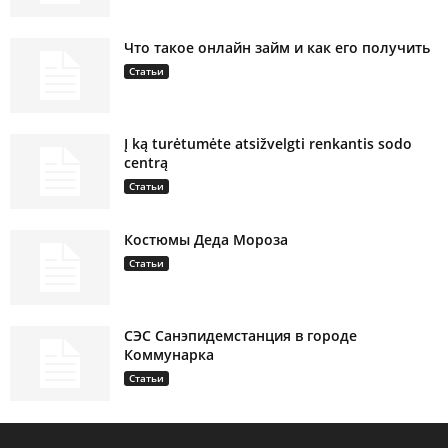
Что такое онлайн займ и как его получить
Статьи
Į ką turėtumėte atsižvelgti renkantis sodo
centrą
Статьи
Костюмы Деда Мороза
Статьи
СЭС Санэпидемстанция в городе
Коммунарка
Статьи