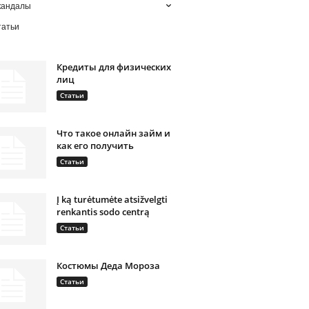
кандалы
татьи
Кредиты для физических
лиц
Статьи
Что такое онлайн займ и
как его получить
Статьи
Į ką turėtumėte atsižvelgti
renkantis sodo centrą
Статьи
Костюмы Деда Мороза
Статьи