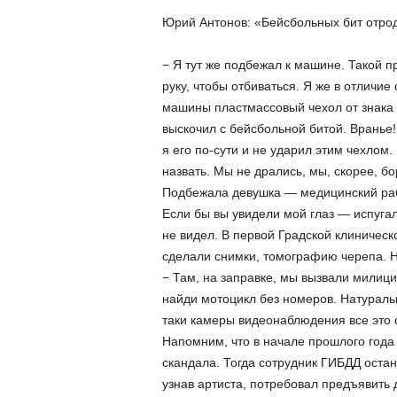
Юрий Антонов: «Бейсбольных бит отро
− Я тут же подбежал к машине. Такой 
руку, чтобы отбиваться. Я же в отличие
машины пластмассовый чехол от знака а
выскочил с бейсбольной битой. Вранье!
я его по-сути и не ударил этим чехлом
назвать. Мы не дрались, мы, скорее, бо
Подбежала девушка — медицинский рабо
Если бы вы увидели мой глаз — испугал
не видел. В первой Градской клиничес
сделали снимки, томографию черепа. Н
− Там, на заправке, мы вызвали милиц
найди мотоцикл без номеров. Натураль
таки камеры видеонаблюдения все это 
Напомним, что в начале прошлого года
скандала. Тогда сотрудник ГИБДД оста
узнав артиста, потребовал предъявить 