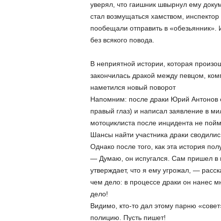
уверял, что гаишник швырнул ему докум
стал возмущаться хамством, инспектор 
пообещали отправить в «обезьянник». И
без всякого повода.
В неприятной истории, которая произош
закончилась дракой между певцом, ко
наметился новый поворот
Напомним: после драки Юрий Антонов с
правый глаз) и написал заявление в ми
мотоциклиста после инцидента не пойма
Шансы найти участника драки сводилис
Однако после того, как эта история по
— Думаю, он испугался. Сам пришел в 
утверждает, что я ему угрожал, — рас
чем дело: в процессе драки он нанес мн
дело!
Видимо, кто-то дал этому парню «совет
полицию. Пусть пишет!