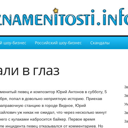
й шоу-бизнес
Российский шоу-бизнес
Скандалы
ли в глаз
Зв
менитый певец и композитор Юрий Антонов в субботу, 5
Зв
бря, попал в довольно неприятную историю. Приехав
У
заправочную станцию в городе Видное, Юрий
айлович уж никак не ожидал, что через несколько минут
Зв
него с кулаками набросится байкер. Первое время
За
ле инцидента певец отказывался от комментариев. Но