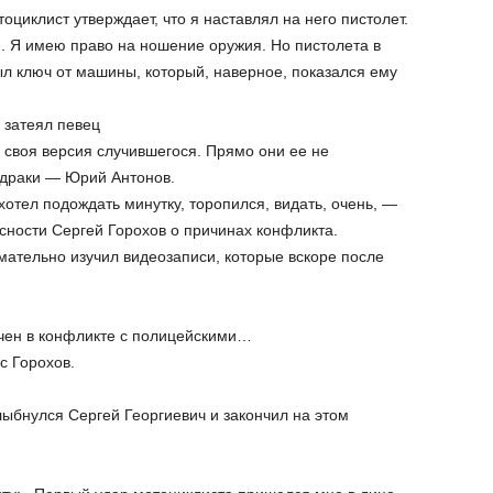
тоциклист утверждает, что я наставлял на него пистолет.
и. Я имею право на ношение оружия. Но пистолета в
ыл ключ от машины, который, наверное, показался ему
 затеял певец
 своя версия случившегося. Прямо они ее не
к драки — Юрий Антонов.
отел подождать минутку, торопился, видать, очень, —
сности Сергей Горохов о причинах конфликта.
мательно изучил видеозаписи, которые вскоре после
чен в конфликте с полицейскими…
с Горохов.
лыбнулся Сергей Георгиевич и закончил на этом