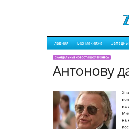
Главная
Без макияжа
Западны
СКАНДАЛЬНЫЕ НОВОСТИ ШОУ БИЗНЕСА
Антонову да
Зна
ноя
на 
Мих
на 
пос