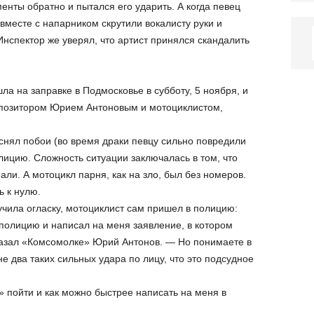
енты обратно и пытался его ударить. А когда певец
вместе с напарником скрутили вокалисту руки и
нспектор же уверял, что артист принялся скандалить
ла на заправке в Подмосковье в субботу, 5 ноября, и
мпозитором Юрием Антоновым и мотоциклистом,
нял побои (во время драки певцу сильно повредили
лицию. Сложность ситуации заключалась в том, что
ли. А мотоцикл парня, как на зло, был без номеров.
ь к нулю.
лучила огласку, мотоциклист сам пришел в полицию:
полицию и написал на меня заявление, в котором
сказал «Комсомолке» Юрий Антонов. — Но понимаете в
е два таких сильных удара по лицу, что это подсудное
» пойти и как можно быстрее написать на меня в