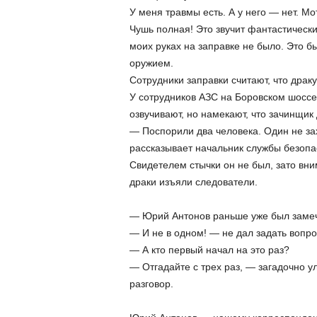
У меня травмы есть. А у него — нет. Мо
Чушь полная! Это звучит фантастическ
моих руках на заправке не было. Это б
оружием.
Сотрудники заправки считают, что драку
У сотрудников АЗС на Боровском шоссе
озвучивают, но намекают, что зачинщи
— Поспорили два человека. Один не зах
рассказывает начальник службы безопа
Свидетелем стычки он не был, зато вни
драки изъяли следователи.
— Юрий Антонов раньше уже был заме
— И не в одном! — не дал задать вопро
— А кто первый начал на это раз?
— Отгадайте с трех раз, — загадочно у
разговор.