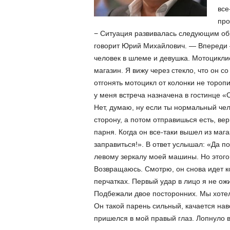
все
про
− Ситуация развивалась следующим обр
говорит Юрий Михайлович. — Впереди 
человек в шлеме и девушка. Мотоциклис
магазин. Я вижу через стекло, что он со
отгонять мотоцикл от колонки не тороп
у меня встреча назначена в гостинце «
Нет, думаю, ну если ты нормальный че
сторону, а потом отправишься есть, ве
парня. Когда он все-таки вышел из мага
заправиться!». В ответ услышал: «Да п
левому зеркалу моей машины. Но этого
Возвращаюсь. Смотрю, он снова идет ко
перчатках. Первый удар в лицо я не ож
Подбежали двое посторонних. Мы хотели
Он такой парень сильный, качается на
пришелся в мой правый глаз. Лопнуло в