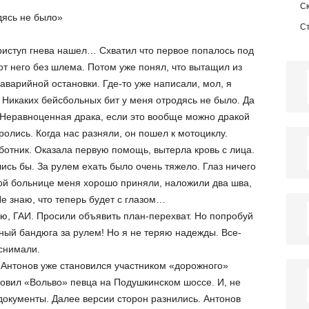
С
дясь не было»
С
приступ гнева нашел… Схватил что первое попалось под
 от него без шлема. Потом уже понял, что вытащил из
варийной остановки. Где-то уже написали, мол, я
 Никаких бейсбольных бит у меня отродясь не было. Да
. Неравноценная драка, если это вообще можно дракой
ролись. Когда нас разняли, он пошел к мотоциклу.
тник. Оказала первую помощь, вытерла кровь с лица.
ись бы. За рулем ехать было очень тяжело. Глаз ничего
кой больнице меня хорошо приняли, наложили два шва,
е знаю, что теперь будет с глазом…
ию, ГАИ. Просили объявить план-перехват. Но попробуй
ный бандюга за рулем! Но я не теряю надежды. Все-
снимали.
 Антонов уже становился участником «дорожного»
новил «Вольво» певца на Подушкинском шоссе. И, не
документы. Далее версии сторон разнились. Антонов