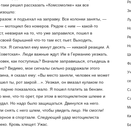
Ро
-таки решил рассказать «Комсомолке» как все
Зн
изошло:
азом: я подъехал на заправку. Все колонки заняты, —
Лу
— мотоцикл без номеров. Рядом с ним — какой-то
Но
т, невзирая на то, что уже заправился, пошел в
Ре
 своей барышней что-то там ест, пьет. Выходить,
Но
ится. Я сигналил ему минут десять — никакой реакции. А
Советская». Люди важные ждут. Им в Германию уезжать.
Шо
ловек, как поступишь? Вначале заправишься, отъедешь в
Фа
рно? Видимо, мои сигналы сильно раздражали этого
Уч
зина, я сказал ему: «Вы место заняли, человек не может
се
ошел ты, рот закрой…». Уезжая, он вмазал кулаком по
 парню показалось мало. Я пошел платить за бензин.
С
 мне, что-то орет, при этом в мотоциклетном шлеме и
Са
идал. Но надо было защищаться. Двинулся на него.
М
 снять с него шлем, чтобы увидеть лицо. Не смогли!
К
верное в спортзале. Следующий удар мотоциклиста
еко. Кровь хлещет. Ужас.
Б