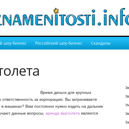
й шоу-бизнес
Российский шоу-бизнес
Скандалы
толета
Зв
Время деньги для крупных
Зв
 ответственность за корпорацию. Вы затрачиваете
У
 в машинах? Вам постоянно нужно ездить на дальние
мучают данные вопросы,
аренда вертолета
является
Зв
За