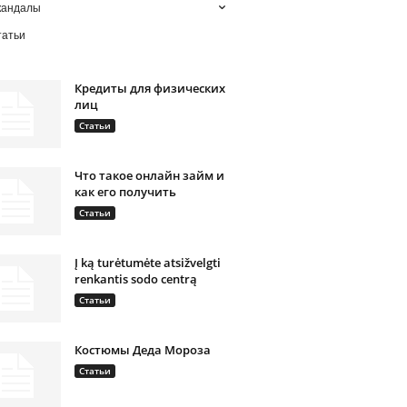
кандалы
татьи
Кредиты для физических
лиц
Статьи
Что такое онлайн займ и
как его получить
Статьи
Į ką turėtumėte atsižvelgti
renkantis sodo centrą
Статьи
Костюмы Деда Мороза
Статьи