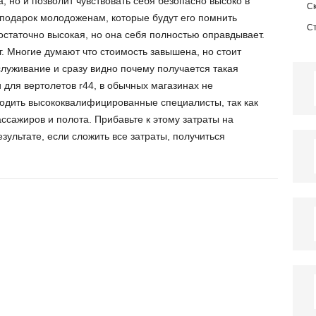
, но и позволит чувствовать себя безопасно высоко в
С
 подарок молодоженам, которые будут его помнить
С
достаточно высокая, но она себя полностью оправдывает.
. Многие думают что стоимость завышена, но стоит
служивание и сразу видно почему получается такая
 для вертолетов r44, в обычных магазинах не
одить высококвалифицированные специалисты, так как
ассажиров и полота. Прибавьте к этому затраты на
ультате, если сложить все затраты, получиться