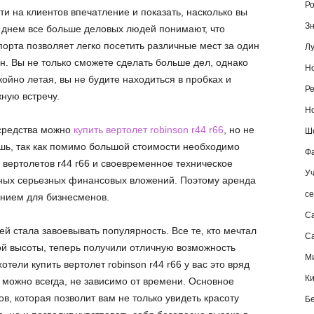
Ро
и на клиентов впечатление и показать, насколько вы
Зн
 днем все больше деловых людей понимают, что
порта позволяет легко посетить различные мест за один
Лу
н. Вы не только сможете сделать больше дел, однако
Но
койно летая, вы не будите находиться в пробках и
Ре
ную встречу.
Но
средства можно
купить вертолет robinson r44 r66
, но не
Шо
ошь, так как помимо большой стоимости необходимо
Фа
 вертолетов r44 r66 и своевременное техническое
Уч
ных серьезных финансовых вложений. Поэтому аренда
се
нием для бизнесменов.
С
й стала завоевывать популярность. Все те, кто мечтал
Са
ой высоты, теперь получили отличную возможность
М
отели купить вертолет robinson r44 r66 у вас это вряд
К
у, можно всегда, не зависимо от времени. Основное
в, которая позволит вам не только увидеть красоту
Б