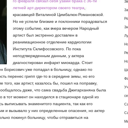
го февраля связал себя узами брака с 36-ти
Зв
летней арт-директором своего театра
,
За
красавицей Виталиной Цимбалюк-Романовской.
Ро
Но не успели близкие и поклонники порадоваться
Зн
этому событию, как вчера вечером Народный
артист был экстренно доставлен в
Лу
реанимационное отделение кардиологии
Но
Института Склифосовского. По пока
Ре
неподтвержденным данным, у актера
Но
диагностирован инфаркт миокарда. Стоит
н Борисович уже попадал в больницу, однако по
Шо
ть перенес грипп где-то в середине зимы, но его
Фа
е того, как артист, казалось бы, пошел на поправку,
Уч
 Сообщалось даже, что сама свадьба Джигарханяна была
се
то в тот момент он находился в стационаре одной из
ь выписывать знаменитого пациента, так как его
С
м и вызывало у них определенные опасения, но актер
Са
ольно покинул больницу, чтобы отправиться на
М