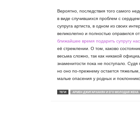
Вероятно, последствия того самого нед
в виде случившихся проблем с сердцем.
супруга артиста, в одном из своих инт
великолепно и полностью оправился от
ближайшее время подарить супругу на
её стремлении. О том, каково состояни
весьма сложно, так как никакой офици
знаменитости пока не поступало. Судя 
но оно по-прежнему остается тяжелым, 
малые опасения у родных и поклонник
ТЕГИ
АРМЕН ДЖИГАРХАНЯН И ЕГО МОЛОДАЯ ЖЕНА