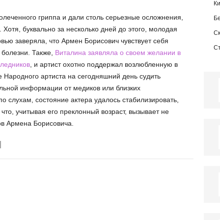
К
олеченного гриппа и дали столь серьезные осложнения,
Б
 Хотя, буквально за несколько дней до этого, молодая
С
ервью заверяла, что Армен Борисович чувствует себя
С
 болезни. Также,
Виталина заявляла о своем желании в
следников
, и артист охотно поддержал возлюбленную в
е Народного артиста на сегодняшний день судить
альной информации от медиков или близких
по слухам, состояние актера удалось стабилизировать,
что, учитывая его преклонный возраст, вызывает не
ов Армена Борисовича.