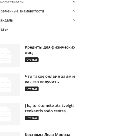
инофестивали
еременные знаменитости
кандалы
татьи
Кредиты для физических
лиц
Статьи
Что такое онлайн займ и
как его получить
Статьи
Į ką turėtumėte atsižvelgti
renkantis sodo centrą
Статьи
Костюмы Деда Мороза