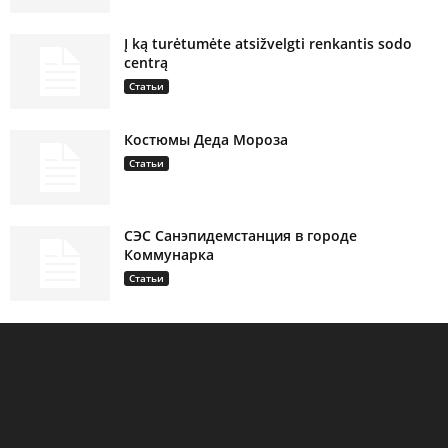
Į ką turėtumėte atsižvelgti renkantis sodo
centrą
Статьи
Костюмы Деда Мороза
Статьи
СЭС Санэпидемстанция в городе
Коммунарка
Статьи