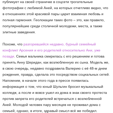
публикует на своей страничке в соцсети трогательные
фотографии с любимой Аней, на которых отчетливо видно, что
в отношениях этой красивой пары царит взаимная любовь и
полная гармония. Геолокации таких фото – это, как правило,
популярнейшие среди столичной молодежи, места, а также
элитные заведения.
Похоже, что
разгоревшийся недавно, бурный семейный
конфликт Арсения и его родителей относительно Ани, уже
позади
. Семья мальчика смирилась с его решением и готова
принять Анну Шеридан, как возлюбленную их сына. Модель же,
в свою очередь, недавно поздравила Валерию с её 48-м днем
рождения, правда, сделала это посредством социальных сетей.
Напомним, в начале этого года в прессе появилась
информация о том, что юный Шульгин бросил музыкальный
колледж, а после и вовсе ушел из дома в знак своего протеста
против запрета его родителей встречаться с возлюбленной
Аней. Молодой человек пару месяцев не проживал дома с
семьей, однако, в итоге, здравый смысл всё же победил.