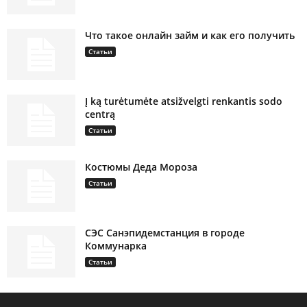
Что такое онлайн займ и как его получить
Статьи
Į ką turėtumėte atsižvelgti renkantis sodo
centrą
Статьи
Костюмы Деда Мороза
Статьи
СЭС Санэпидемстанция в городе
Коммунарка
Статьи