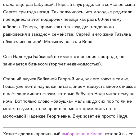
стала ещё раз бабушкой. Первый внук родился в семье её сына
Сергея три года назад. Так получилось, что молодые родители
преподнесли этот подарочек певице как раз к 60-летнему
юбилею. Теперь, прямо как по заказу, для гендерного
равновесия в звёздном семействе, Сергей и его жена Татьяна
обзавелись дочкой. Малышку назвали Вера.
Сын Надежды Бабкиной не имеет отношения к эстраде, он
занимается бизнесом (торгует недвижимостью).
Старший внучек Бабкиной Георгий или, как его зовут в семье,
Гоша, уже почти научился читать, знаем наизусть много стишков
и влёт запоминает сказки, которые бабушка Надя читает ему на
ночь. Вот только слово «бабушка» мальчик до сих пор то ли не
может выучить, то ли просто не может применить его к
моложавой Надежде Георгиевне. Внук зовёт её просто Надя.
Хотите сделать правильный
выбор няни в Киеве
, которой вы со