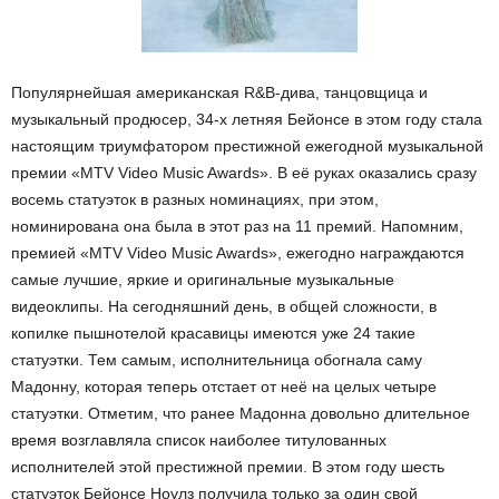
Популярнейшая американская R&B-дива, танцовщица и
музыкальный продюсер, 34-х летняя Бейонсе в этом году стала
настоящим триумфатором престижной ежегодной музыкальной
премии «MTV Video Music Awards». В её руках оказались сразу
восемь статуэток в разных номинациях, при этом,
номинирована она была в этот раз на 11 премий. Напомним,
премией «MTV Video Music Awards», ежегодно награждаются
самые лучшие, яркие и оригинальные музыкальные
видеоклипы. На сегодняшний день, в общей сложности, в
копилке пышнотелой красавицы имеются уже 24 такие
статуэтки. Тем самым, исполнительница обогнала саму
Мадонну, которая теперь отстает от неё на целых четыре
статуэтки. Отметим, что ранее Мадонна довольно длительное
время возглавляла список наиболее титулованных
исполнителей этой престижной премии. В этом году шесть
статуэток Бейонсе Ноулз получила только за один свой