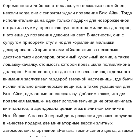
беременности Бейонсе отнеслась уже несколько спокойнее,
нежели когда они с супругом ждали появления Блю Айви. Тогда
исполнительница на одни только подарки для новорожденной
потратила сумму, превышающую полтора миллиона долларов,
и это еще до появления девочки на свет. В частности, они с
супругом приобрели стульчик для кормления малышки,
декорированный кристаллами «Сваровски» за несколько
десятков тысяч долларов, огромный кукольный домик, а также
лошадку-качалку, стоимость которой превышала полмиллиона
долларов. Естественно, это далеко не весь список, отдельного
внимания заслуживал гардероб звездной наследницы, где были
исключительно дизайнерские вещички, а также украшения для
Блю Айви, сделанные по спецзаказу. Добавим также, что для
появления малышки на свет исполнительница не ограничилась
вип-палатой, а арендовала целый этаж в элитной клинике в
Нью-Йорке. А на свой первый день рождения девочка получила
в качестве подарка две миниатюрные версии элитных
автомобилей: спортивной «Ferrari» темно-синего цвета, а также