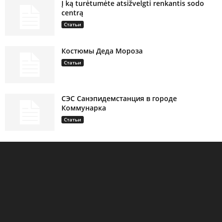
Į ką turėtumėte atsižvelgti renkantis sodo
centrą
Статьи
Костюмы Деда Мороза
Статьи
СЭС Санэпидемстанция в городе
Коммунарка
Статьи