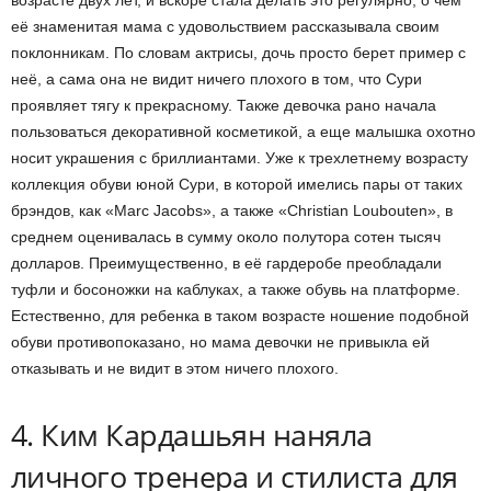
возрасте двух лет, и вскоре стала делать это регулярно, о чем
её знаменитая мама с удовольствием рассказывала своим
поклонникам. По словам актрисы, дочь просто берет пример с
неё, а сама она не видит ничего плохого в том, что Сури
проявляет тягу к прекрасному. Также девочка рано начала
пользоваться декоративной косметикой, а еще малышка охотно
носит украшения с бриллиантами. Уже к трехлетнему возрасту
коллекция обуви юной Сури, в которой имелись пары от таких
брэндов, как «Marc Jacobs», а также «Christian Louboutеn», в
среднем оценивалась в сумму около полутора сотен тысяч
долларов. Преимущественно, в её гардеробе преобладали
туфли и босоножки на каблуках, а также обувь на платформе.
Естественно, для ребенка в таком возрасте ношение подобной
обуви противопоказано, но мама девочки не привыкла ей
отказывать и не видит в этом ничего плохого.
4. Ким Кардашьян наняла
личного тренера и стилиста для