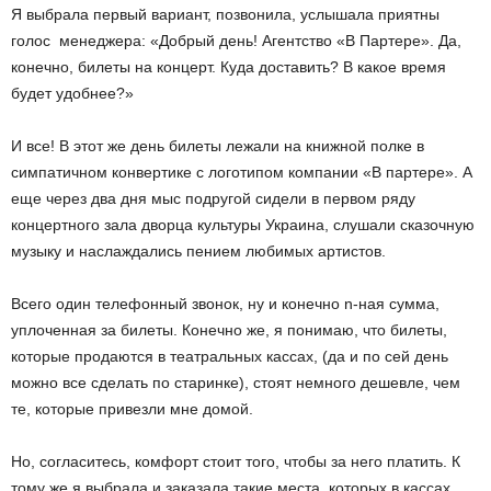
Я выбрала первый вариант, позвонила, услышала приятны
голос менеджера: «Добрый день! Агентство «В Партере». Да,
конечно, билеты на концерт. Куда доставить? В какое время
будет удобнее?»
И все! В этот же день билеты лежали на книжной полке в
симпатичном конвертике с логотипом компании «В партере». А
еще через два дня мыс подругой сидели в первом ряду
концертного зала дворца культуры Украина, слушали сказочную
музыку и наслаждались пением любимых артистов.
Всего один телефонный звонок, ну и конечно n-ная сумма,
уплоченная за билеты. Конечно же, я понимаю, что билеты,
которые продаются в театральных кассах, (да и по сей день
можно все сделать по старинке), стоят немного дешевле, чем
те, которые привезли мне домой.
Но, согласитесь, комфорт стоит того, чтобы за него платить. К
тому же я выбрала и заказала такие места, которых в кассах,