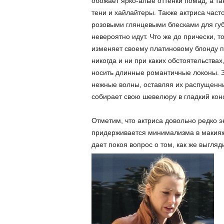
обожает ярко-алые оттенки помад, а 
тени и хайлайтеры. Также актриса част
розовыми глянцевыми блесками для губ
невероятно идут. Что же до прически, т
изменяет своему платиновому блонду п
никогда и ни при каких обстоятельствах
носить длинные романтичные локоны. З
нежные волны, оставляя их распущенны
собирает свою шевелюру в гладкий конс
Отметим, что актриса довольно редко э
придерживается минимализма в макияже
дает покоя вопрос о том, как же выгля