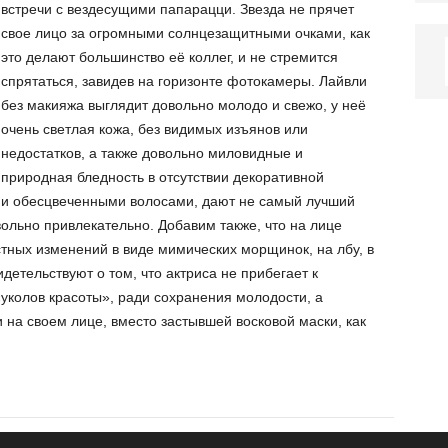
встречи с вездесущими папарацци. Звезда не прячет
свое лицо за огромными солнцезащитными очками, как
это делают большинство её коллег, и не стремится
спрятаться, завидев на горизонте фотокамеры. Лайвли
без макияжа выглядит довольно молодо и свежо, у неё
очень светлая кожа, без видимых изъянов или
недостатков, а также довольно миловидные и
 природная бледность в отсутствии декоративной
ыми обесцвеченными волосами, дают не самый лучший
вольно привлекательно. Добавим также, что на лице
тных изменений в виде мимических морщинок, на лбу, в
идетельствуют о том, что актриса не прибегает к
уколов красоты», ради сохранения молодости, а
на своем лице, вместо застывшей восковой маски, как