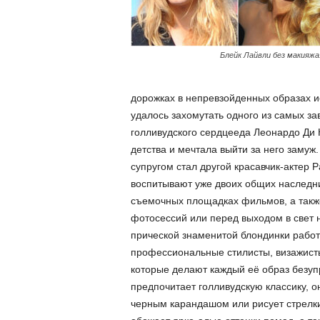
Блейк Лайвли без макияжа
дорожках в непревзойденных образах ис
удалось захомутать одного из самых за
голливудского сердцееда Леонардо Ди К
детства и мечтала выйти за него замуж.
супругом стал другой красавчик-актер 
воспитывают уже двоих общих наследн
съемочных площадках фильмов, а такж
фотосессий или перед выходом в свет 
прической знаменитой блондинки рабо
профессиональные стилисты, визажист
которые делают каждый её образ безу
предпочитает голливудскую классику, о
черным карандашом или рисует стрелки