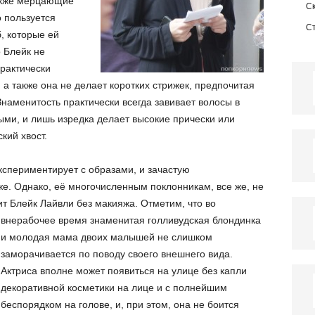
также мерцающие
С
о пользуется
С
, которые ей
о Блейк не
рактически
, а также она не делает коротких стрижек, предпочитая
наменитость практически всегда завивает волосы в
ми, и лишь изредка делает высокие прически или
кий хвост.
кспериментирует с образами, и зачастую
. Однако, её многочисленным поклонникам, все же, не
дит Блейк Лайвли без макияжа.
Отметим, что во
внерабочее время знаменитая голливудская блондинка
и молодая мама двоих малышей не слишком
заморачивается по поводу своего внешнего вида.
Актриса вполне может появиться на улице без капли
декоративной косметики на лице и с полнейшим
беспорядком на голове, и, при этом, она не боится