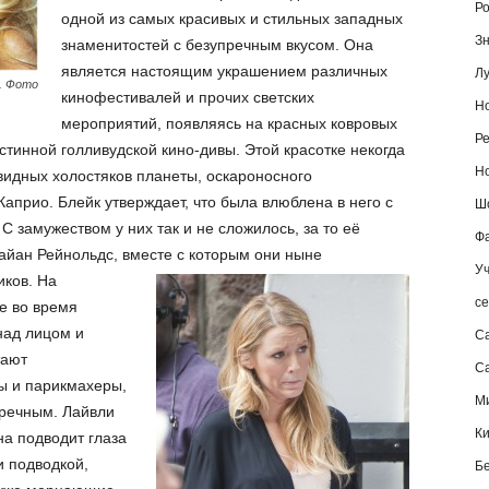
Ро
одной из самых красивых и стильных западных
Зн
знаменитостей с безупречным вкусом. Она
является настоящим украшением различных
Лу
. Фото
кинофестивалей и прочих светских
Но
мероприятий, появляясь на красных ковровых
Ре
тинной голливудской кино-дивы. Этой красотке некогда
Но
видных холостяков планеты, оскароносного
априо. Блейк утверждает, что была влюблена в него с
Шо
 С замужеством у них так и не сложилось, за то её
Фа
Райан Рейнольдс, вместе с которым они ныне
Уч
иков.
На
се
е во время
над лицом и
С
тают
Са
ы и парикмахеры,
М
пречным. Лайвли
К
на подводит глаза
 подводкой,
Б