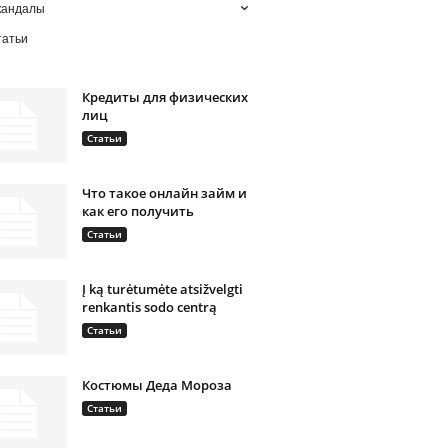
кандалы
татьи
Кредиты для физических
лиц
Статьи
Что такое онлайн займ и
как его получить
Статьи
Į ką turėtumėte atsižvelgti
renkantis sodo centrą
Статьи
Костюмы Деда Мороза
Статьи