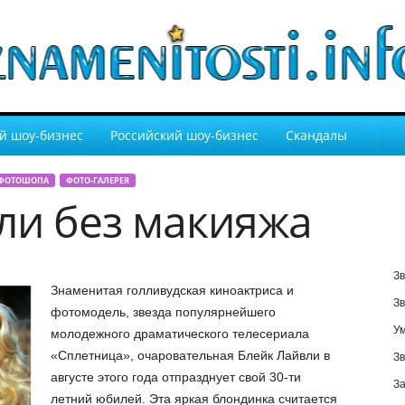
й шоу-бизнес
Российский шоу-бизнес
Скандалы
 ФОТОШОПА
ФОТО-ГАЛЕРЕЯ
ли без макияжа
Зв
Знаменитая голливудская киноактриса и
Зв
фотомодель, звезда популярнейшего
У
молодежного драматического телесериала
«Сплетница», очаровательная Блейк Лайвли в
Зв
августе этого года отпразднует свой 30-ти
За
летний юбилей. Эта яркая блондинка считается