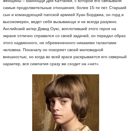
женщины – Ванноцци Деи Каттанеи, с которой его связывали
самые продолжительные отношения, более 15-ти лет. Старший
сын и командующий папской армией Хуан Борджиа, он горд и
высокомерен, ведет себя вызывающе и не всегда разумно.
Английский актер Дэвид Оукс, воплотивший этого героя на
экране отлично справился со своей задачей, он передал образ
этого надменного, не обремененного никакими талантами
человека. Поначалу он покоряет своей миловидной
внешностью, но когда во всей красе раскрывается его скверный
характер, вся симпатия сразу же сходит на «нет».