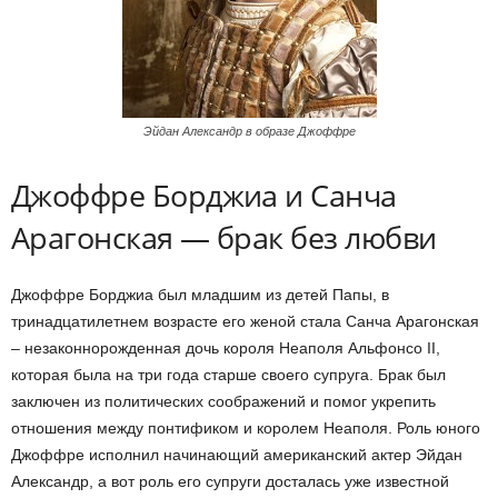
Эйдан Александр в образе Джоффре
Джоффре Борджиа и Санча
Арагонская — брак без любви
Джоффре Борджиа был младшим из детей Папы, в
тринадцатилетнем возрасте его женой стала Санча Арагонская
– незаконнорожденная дочь короля Неаполя Альфонсо II,
которая была на три года старше своего супруга. Брак был
заключен из политических соображений и помог укрепить
отношения между понтификом и королем Неаполя. Роль юного
Джоффре исполнил начинающий американский актер Эйдан
Александр, а вот роль его супруги досталась уже известной