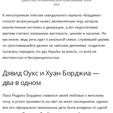
Дэвид Оукс исполнитель роли Хуана Борджиа. Фото
2015
К неоспоримым плюсам скандального сериала «Борджиа»
относят интригующий сюжет, великолепную игру актеров,
реалистичные костюмы и декорации, а вот недостатками
критики считают излишнюю жестокость, цинизм и насилие. Но
как иначе, ведь речь идет о реальной семье, служившей церкви,
но прославившейся далеко не святыми деяниями, создатели
пытались передать тот дух борьбы за власть, со всей её
жестокостью и беспринципностью.
Дэвид Оукс и Хуан Борджиа —
два в одном
Папа Родриго Борджиа славился своей любовью к женскому
полу, и успел произвести на свет не мало наследников, однако,
все его официально признанные дети были рождены от одной