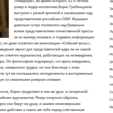
«Аквариум», во время которого, 62-х летний
Зв
рокер и лидер коллектива Борис Гребенщиков
За
выступил с резкой критикой и насмешками над
Ро
представителям российских СМИ. Музыкант
Зн
довольно остро посмеялся над буквально
всеми представителями отечественной прессы
Лу
за их манеру искажать и подавать информацию
Но
го, он даже посвятил им композицию «Собачий вальс»,
Ре
ведение звучит для представителей едва ли не самой
Но
ис отметил журналистов, работающих на телевидении,
ры. Он философски подчеркнул, что врать ежедневно,
Шо
ное, невероятно трудно, но они блестяще с этим
Фа
зале тут же послышались аплодисменты и восторженные
Уч
щих со сказанными рокером словами.
се
ихли, Борис продолжил в том же духе, в сатиричной
С
ийских журналистов. Рокер попросил обратить
Са
грех они берут на душу, и какими неимоверными
М
вои действия и самих же себя перед собственным