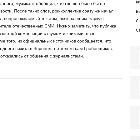
К
анного, музыкант обобщил, что грешно было бы не
овости. После таких слов, рок-коллектив сразу же начал
Б
», сопровождаемый текстом, включающим жаркую
С
ителе отечественных СМИ. Нужно заметить, что публика
С
звестной композиции с шумом и криками, явно
ме того, из официальных источников сообщается, что,
еднего визита в Воронеж, не только сам Гребенщиков,
з отказались от общения с журналистами.