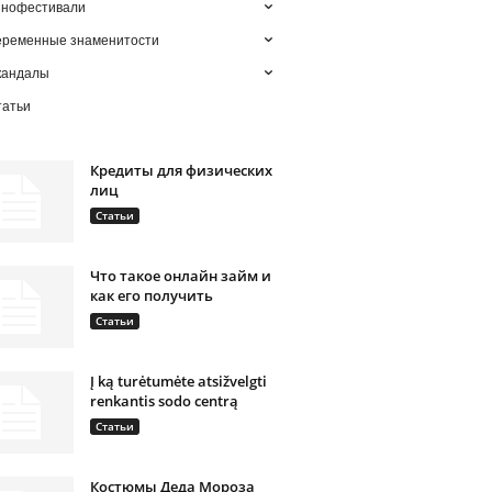
инофестивали
еременные знаменитости
кандалы
татьи
Кредиты для физических
лиц
Статьи
Что такое онлайн займ и
как его получить
Статьи
Į ką turėtumėte atsižvelgti
renkantis sodo centrą
Статьи
Костюмы Деда Мороза