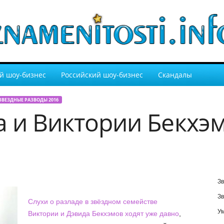
й шоу-бизнес
Российский шоу-бизнес
Скандалы
ЗВЕЗДНЫЕ РАЗВОДЫ 2016
а и Виктории Бекхэм
Зв
Зв
Слухи о разладе в звёздном семействе
У
Виктории и Дэвида Бекхэмов ходят уже давно
,