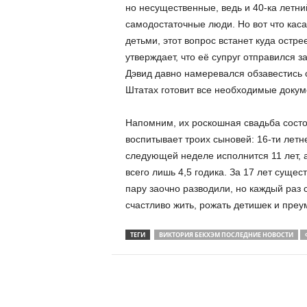
но несущественные, ведь и 40-ка летн
самодостаточные люди. Но вот что кас
детьми, этот вопрос встанет куда остре
утверждает, что её супруг отправился з
Дэвид давно намеревался обзавестись 
Штатах готовит все необходимые докум
Напомним, их роскошная свадьба состоя
воспитывает троих сыновей: 16-ти летне
следующей неделе исполнится 11 лет, а
всего лишь 4,5 годика. За 17 лет сущес
пару заочно разводили, но каждый раз 
счастливо жить, рожать детишек и пре
ТЕГИ
ВИКТОРИЯ БЕКХЭМ ПОСЛЕДНИЕ НОВОСТИ