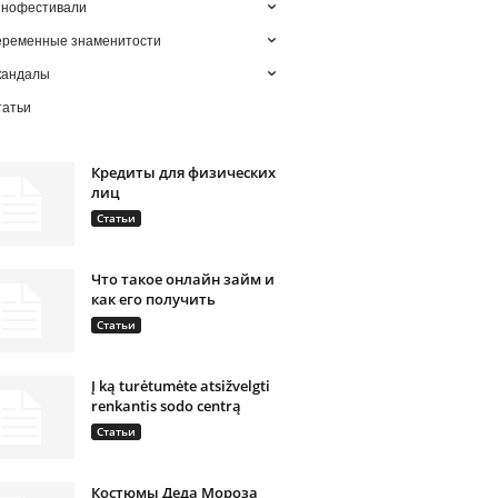
инофестивали
еременные знаменитости
кандалы
татьи
Кредиты для физических
лиц
Статьи
Что такое онлайн займ и
как его получить
Статьи
Į ką turėtumėte atsižvelgti
renkantis sodo centrą
Статьи
Костюмы Деда Мороза