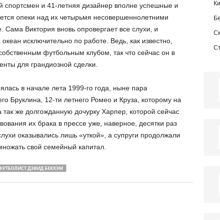
К
ий спортсмен и 41-летняя дизайнер вполне успешные и
ается опеки над их четырьмя несовершеннолетними
Б
е. Сама Виктория вновь опровергает все слухи, и
С
а океан исключительно по работе. Ведь, как известно,
С
собственным футбольным клубом, так что сейчас он в
енты для грандиозной сделки.
лась в начале лета 1999-го года, ныне пара
го Бруклина, 12-ти летнего Ромео и Круза, которому на
 так же долгожданную дочурку Харпер, которой сейчас
твования их брака в прессе уже, наверное, десятки раз
слухи оказывались лишь «уткой», а супруги продолжали
умножать свой семейный капитал.
ФУТБОЛИСТ ДЭВИД БЕКХЭМ