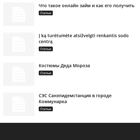
Что такое онлайн займ и как его получить
Статьи
Į ką turėtumėte atsižvelgti renkantis sodo
centrą
Статьи
Костюмы Деда Мороза
Статьи
СЭС Санэпидемстанция в городе
Коммунарка
Статьи