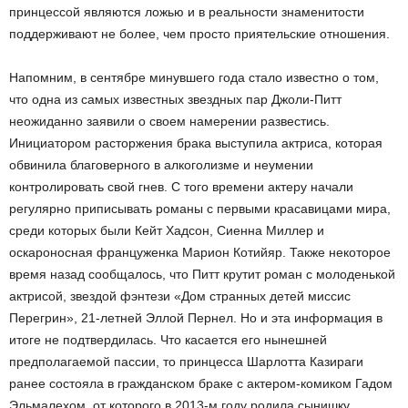
принцессой являются ложью и в реальности знаменитости
поддерживают не более, чем просто приятельские отношения.
Напомним, в сентябре минувшего года стало известно о том,
что одна из самых известных звездных пар Джоли-Питт
неожиданно заявили о своем намерении развестись.
Инициатором расторжения брака выступила актриса, которая
обвинила благоверного в алкоголизме и неумении
контролировать свой гнев. С того времени актеру начали
регулярно приписывать романы с первыми красавицами мира,
среди которых были Кейт Хадсон, Сиенна Миллер и
оскароносная француженка Марион Котийяр. Также некоторое
время назад сообщалось, что Питт крутит роман с молоденькой
актрисой, звездой фэнтези «Дом странных детей миссис
Перегрин», 21-летней Эллой Пернел. Но и эта информация в
итоге не подтвердилась. Что касается его нынешней
предполагаемой пассии, то принцесса Шарлотта Казираги
ранее состояла в гражданском браке с актером-комиком Гадом
Эльмалехом, от которого в 2013-м году родила сынишку