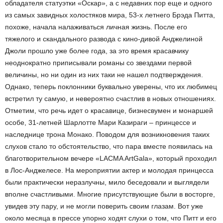
обладателя статуэтки «Оскар», а с недавних пор еще и одного
из самых завидных холостяков мира, 53-х летнего Брэда Питта,
похоже, начала налаживаться личная жизнь. После его
тяжелого и скандального развода с кино-дивой Анджелиной
Джоли прошло уже более года, за это время красавчику
неоднократно приписывали романы со звездами первой
величины, но ни один из них таки не нашел подтверждения.
Однако, теперь поклонники буквально уверены, что их любимец
встретил ту самую, и невероятно счастлив в новых отношениях.
Отметим, что речь идет о красавице, бизнесвумен и монаршей
особе, 31-летней Шарлотте Мари Казираги – принцессе и
наследнице трона Монако. Поводом для возникновения таких
слухов стало то обстоятельство, что пара вместе появилась на
благотворительном вечере «LACMA ArtGala», который проходил
в Лос-Анджелесе. На мероприятии актер и молодая принцесса
были практически неразлучны, мило беседовали и выглядели
вполне счастливыми. Многие присутствующие были в восторге,
увидев эту пару, и не могли поверить своим глазам. Вот уже
около месяца в прессе упорно ходят слухи о том, что Питт и его