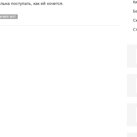
К
льна поступать, как ей хочется.
Б
И МУР 2017
С
С