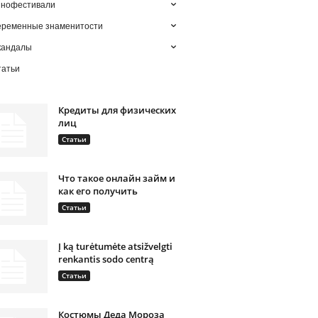
инофестивали
еременные знаменитости
кандалы
татьи
Кредиты для физических
лиц
Статьи
Что такое онлайн займ и
как его получить
Статьи
Į ką turėtumėte atsižvelgti
renkantis sodo centrą
Статьи
Костюмы Деда Мороза