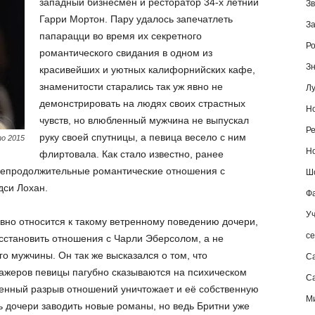
западный бизнесмен и ресторатор 34-х летний
Зв
Гарри Мортон. Пару удалось запечатлеть
За
папарацци во время их секретного
Ро
романтического свидания в одном из
Зн
красивейших и уютных калифорнийских кафе,
знаменитости старались так уж явно не
Лу
демонстрировать на людях своих страстных
Но
чувств, но влюбленный мужчина не выпускал
Ре
руку своей спутницы, а певица весело с ним
о 2015
Но
флиртовала. Как стало известно, ранее
непродолжительные романтические отношения с
Шо
дси Лохан.
Фа
Уч
ивно относится к такому ветренному поведению дочери,
се
осстановить отношения с Чарли Эберсолом, а не
о мужчины. Он так же высказался о том, что
С
ажеров певицы пагубно сказываются на психическом
Са
ненный разрыв отношений уничтожает и её собственную
М
ь дочери заводить новые романы, но ведь Бритни уже