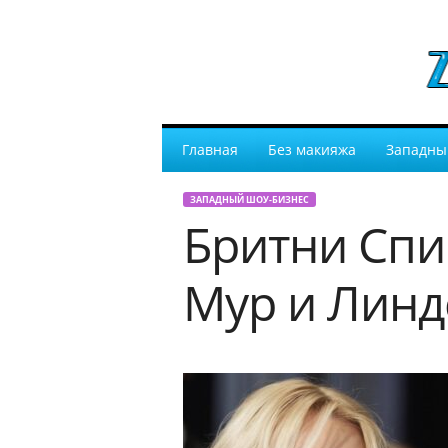
Главная
Без макияжа
Западны
ЗАПАДНЫЙ ШОУ-БИЗНЕС
Бритни Спи
Мур и Линд